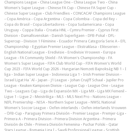
Champions League
-
China League One
-
China League Two
-
China
Women's Super League
-
Chinese FA Cup
-
Chinese FA Super Cup
-
Chinese Super League
-
Club Friendlies
-
CONCACAF Champions League
-
Copa América
-
Copa Argentina
-
Copa Colombia
-
Copa del Rey
-
Copa do Brasil
-
Copa Libertadores
-
Copa Sudamericana
-
Copa
Uruguay
-
Coppa Italia
-
Croatia HNL
-
Cymru Premier
-
Cyprus First
Division
-
Damallsvenskan
-
Danish Superligaen
-
DFB-Pokal
-
DFL-
Supercup
-
Division 1 Féminine
-
Ecuador Primera Categoría Serie A
-
EFL
Championship
-
Egyptian Premier League
-
Ekstraklasa
-
Eliteserien
-
English National League
-
Eredivisie
-
Eredivisie Vrouwen
-
Europa
League
-
FA Community Shield
-
FA Women's Championship
-
FA
Women's Super League
-
FIFA Club World Cup
-
FIFA Women's World
Cup 2023
-
FIFA World Cup 2026
-
Hungarian Nemzeti Bajnokság NB 1
-
I
liga
-
Indian Super League
-
Indonesia Liga 1
-
Irish Premier Division
-
Israel Ligat Ha`Al
-
Japan - J1 League
-
Johan Cruijff Schaal
-
Jupiler Pro
League
-
Keuken Kampioen Divisie
-
League Cup
-
League One
-
League
Two
-
Leagues Cup
-
Liga de Expansión MX
-
Liga MX
-
Liga MX Femenil
-
Ligue 1
-
Ligue 2
-
Meistriliiga
-
MLS
-
MLS Next Pro
-
Nations League
-
NIFL Premiership
-
NISA
-
Northern Super League
-
NWSL National
Women's Soccer League
-
Oefen-interlands
-
Oefen-interlands Vrouwen
-
ÖFB-Cup
-
Paraguay Primera División
-
Premier League
-
Premjer-Liga
-
Primera A
-
Primera Division
-
Primera Division Argentina
-
Primera
División de Chile
-
Primera División Femenina
-
Puchar Polski
-
Qatar
Stars League
-
Romania Liga I
-
Saudi Professional League
-
Scottish