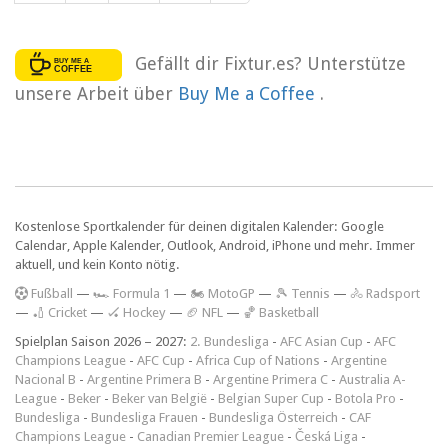
Gefällt dir Fixtur.es? Unterstütze
unsere Arbeit über
Buy Me a Coffee
.
Kostenlose Sportkalender für deinen digitalen Kalender: Google
Calendar, Apple Kalender, Outlook, Android, iPhone und mehr. Immer
aktuell, und kein Konto nötig.
F
ußball
—
🏎️ Formula 1
—
🏍 MotoGP
—
🎾 Tennis
—
🚴 Radsport
—
🏏 Cricket
—
🏑 Hockey
—
🏈 NFL
—
🏀 Basketball
Spielplan Saison 2026 – 2027:
2. Bundesliga
-
AFC Asian Cup
-
AFC
Champions League
-
AFC Cup
-
Africa Cup of Nations
-
Argentine
Nacional B
-
Argentine Primera B
-
Argentine Primera C
-
Australia A-
League
-
Beker
-
Beker van België
-
Belgian Super Cup
-
Botola Pro
-
Bundesliga
-
Bundesliga Frauen
-
Bundesliga Österreich
-
CAF
Champions League
-
Canadian Premier League
-
Česká Liga
-