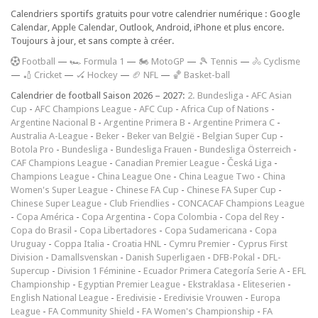
Calendriers sportifs gratuits pour votre calendrier numérique : Google
Calendar, Apple Calendar, Outlook, Android, iPhone et plus encore.
Toujours à jour, et sans compte à créer.
F
ootball
—
🏎️ Formula 1
—
🏍 MotoGP
—
🎾 Tennis
—
🚴 Cyclisme
—
🏏 Cricket
—
🏑 Hockey
—
🏈 NFL
—
🏀 Basket-ball
Calendrier de football Saison 2026 – 2027:
2. Bundesliga
-
AFC Asian
Cup
-
AFC Champions League
-
AFC Cup
-
Africa Cup of Nations
-
Argentine Nacional B
-
Argentine Primera B
-
Argentine Primera C
-
Australia A-League
-
Beker
-
Beker van België
-
Belgian Super Cup
-
Botola Pro
-
Bundesliga
-
Bundesliga Frauen
-
Bundesliga Österreich
-
CAF Champions League
-
Canadian Premier League
-
Česká Liga
-
Champions League
-
China League One
-
China League Two
-
China
Women's Super League
-
Chinese FA Cup
-
Chinese FA Super Cup
-
Chinese Super League
-
Club Friendlies
-
CONCACAF Champions League
-
Copa América
-
Copa Argentina
-
Copa Colombia
-
Copa del Rey
-
Copa do Brasil
-
Copa Libertadores
-
Copa Sudamericana
-
Copa
Uruguay
-
Coppa Italia
-
Croatia HNL
-
Cymru Premier
-
Cyprus First
Division
-
Damallsvenskan
-
Danish Superligaen
-
DFB-Pokal
-
DFL-
Supercup
-
Division 1 Féminine
-
Ecuador Primera Categoría Serie A
-
EFL
Championship
-
Egyptian Premier League
-
Ekstraklasa
-
Eliteserien
-
English National League
-
Eredivisie
-
Eredivisie Vrouwen
-
Europa
League
-
FA Community Shield
-
FA Women's Championship
-
FA