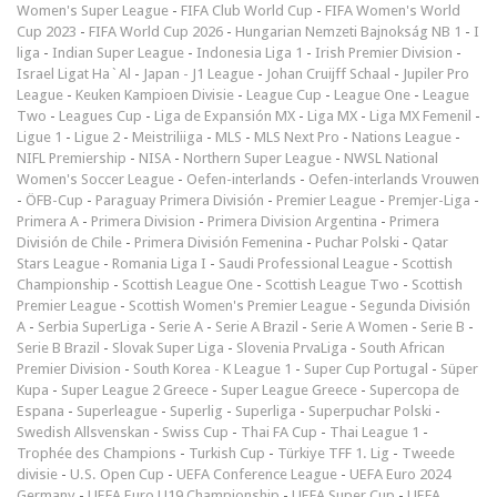
Women's Super League
-
FIFA Club World Cup
-
FIFA Women's World
Cup 2023
-
FIFA World Cup 2026
-
Hungarian Nemzeti Bajnokság NB 1
-
I
liga
-
Indian Super League
-
Indonesia Liga 1
-
Irish Premier Division
-
Israel Ligat Ha`Al
-
Japan - J1 League
-
Johan Cruijff Schaal
-
Jupiler Pro
League
-
Keuken Kampioen Divisie
-
League Cup
-
League One
-
League
Two
-
Leagues Cup
-
Liga de Expansión MX
-
Liga MX
-
Liga MX Femenil
-
Ligue 1
-
Ligue 2
-
Meistriliiga
-
MLS
-
MLS Next Pro
-
Nations League
-
NIFL Premiership
-
NISA
-
Northern Super League
-
NWSL National
Women's Soccer League
-
Oefen-interlands
-
Oefen-interlands Vrouwen
-
ÖFB-Cup
-
Paraguay Primera División
-
Premier League
-
Premjer-Liga
-
Primera A
-
Primera Division
-
Primera Division Argentina
-
Primera
División de Chile
-
Primera División Femenina
-
Puchar Polski
-
Qatar
Stars League
-
Romania Liga I
-
Saudi Professional League
-
Scottish
Championship
-
Scottish League One
-
Scottish League Two
-
Scottish
Premier League
-
Scottish Women's Premier League
-
Segunda División
A
-
Serbia SuperLiga
-
Serie A
-
Serie A Brazil
-
Serie A Women
-
Serie B
-
Serie B Brazil
-
Slovak Super Liga
-
Slovenia PrvaLiga
-
South African
Premier Division
-
South Korea - K League 1
-
Super Cup Portugal
-
Süper
Kupa
-
Super League 2 Greece
-
Super League Greece
-
Supercopa de
Espana
-
Superleague
-
Superlig
-
Superliga
-
Superpuchar Polski
-
Swedish Allsvenskan
-
Swiss Cup
-
Thai FA Cup
-
Thai League 1
-
Trophée des Champions
-
Turkish Cup
-
Türkiye TFF 1. Lig
-
Tweede
divisie
-
U.S. Open Cup
-
UEFA Conference League
-
UEFA Euro 2024
Germany
-
UEFA Euro U19 Championship
-
UEFA Super Cup
-
UEFA