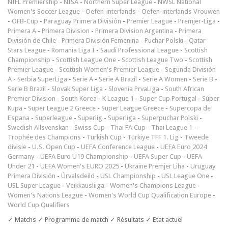
NIFL Premiership
-
NISA
-
Northern Super League
-
NWSL National
Women's Soccer League
-
Oefen-interlands
-
Oefen-interlands Vrouwen
-
ÖFB-Cup
-
Paraguay Primera División
-
Premier League
-
Premjer-Liga
-
Primera A
-
Primera Division
-
Primera Division Argentina
-
Primera
División de Chile
-
Primera División Femenina
-
Puchar Polski
-
Qatar
Stars League
-
Romania Liga I
-
Saudi Professional League
-
Scottish
Championship
-
Scottish League One
-
Scottish League Two
-
Scottish
Premier League
-
Scottish Women's Premier League
-
Segunda División
A
-
Serbia SuperLiga
-
Serie A
-
Serie A Brazil
-
Serie A Women
-
Serie B
-
Serie B Brazil
-
Slovak Super Liga
-
Slovenia PrvaLiga
-
South African
Premier Division
-
South Korea - K League 1
-
Super Cup Portugal
-
Süper
Kupa
-
Super League 2 Greece
-
Super League Greece
-
Supercopa de
Espana
-
Superleague
-
Superlig
-
Superliga
-
Superpuchar Polski
-
Swedish Allsvenskan
-
Swiss Cup
-
Thai FA Cup
-
Thai League 1
-
Trophée des Champions
-
Turkish Cup
-
Türkiye TFF 1. Lig
-
Tweede
divisie
-
U.S. Open Cup
-
UEFA Conference League
-
UEFA Euro 2024
Germany
-
UEFA Euro U19 Championship
-
UEFA Super Cup
-
UEFA
Under 21
-
UEFA Women's EURO 2025
-
Ukraine Premjer Liha
-
Uruguay
Primera División
-
Úrvalsdeild
-
USL Championship
-
USL League One
-
USL Super League
-
Veikkausliiga
-
Women's Champions League
-
Women's Nations League
-
Women's World Cup Qualification Europe
-
World Cup Qualifiers
✓ Matchs ✓ Programme de match ✓ Résultats ✓ Etat actuel