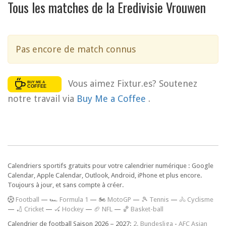
Tous les matches de la Eredivisie Vrouwen
Pas encore de match connus
Vous aimez Fixtur.es? Soutenez
notre travail via
Buy Me a Coffee
.
Calendriers sportifs gratuits pour votre calendrier numérique : Google
Calendar, Apple Calendar, Outlook, Android, iPhone et plus encore.
Toujours à jour, et sans compte à créer.
F
ootball
—
🏎️ Formula 1
—
🏍 MotoGP
—
🎾 Tennis
—
🚴 Cyclisme
—
🏏 Cricket
—
🏑 Hockey
—
🏈 NFL
—
🏀 Basket-ball
Calendrier de football Saison 2026 – 2027:
2. Bundesliga
-
AFC Asian