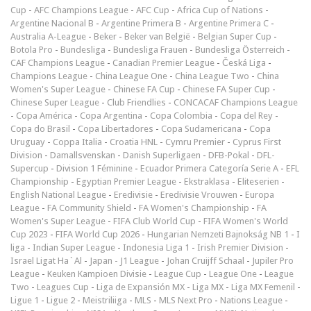
Cup
-
AFC Champions League
-
AFC Cup
-
Africa Cup of Nations
-
Argentine Nacional B
-
Argentine Primera B
-
Argentine Primera C
-
Australia A-League
-
Beker
-
Beker van België
-
Belgian Super Cup
-
Botola Pro
-
Bundesliga
-
Bundesliga Frauen
-
Bundesliga Österreich
-
CAF Champions League
-
Canadian Premier League
-
Česká Liga
-
Champions League
-
China League One
-
China League Two
-
China
Women's Super League
-
Chinese FA Cup
-
Chinese FA Super Cup
-
Chinese Super League
-
Club Friendlies
-
CONCACAF Champions League
-
Copa América
-
Copa Argentina
-
Copa Colombia
-
Copa del Rey
-
Copa do Brasil
-
Copa Libertadores
-
Copa Sudamericana
-
Copa
Uruguay
-
Coppa Italia
-
Croatia HNL
-
Cymru Premier
-
Cyprus First
Division
-
Damallsvenskan
-
Danish Superligaen
-
DFB-Pokal
-
DFL-
Supercup
-
Division 1 Féminine
-
Ecuador Primera Categoría Serie A
-
EFL
Championship
-
Egyptian Premier League
-
Ekstraklasa
-
Eliteserien
-
English National League
-
Eredivisie
-
Eredivisie Vrouwen
-
Europa
League
-
FA Community Shield
-
FA Women's Championship
-
FA
Women's Super League
-
FIFA Club World Cup
-
FIFA Women's World
Cup 2023
-
FIFA World Cup 2026
-
Hungarian Nemzeti Bajnokság NB 1
-
I
liga
-
Indian Super League
-
Indonesia Liga 1
-
Irish Premier Division
-
Israel Ligat Ha`Al
-
Japan - J1 League
-
Johan Cruijff Schaal
-
Jupiler Pro
League
-
Keuken Kampioen Divisie
-
League Cup
-
League One
-
League
Two
-
Leagues Cup
-
Liga de Expansión MX
-
Liga MX
-
Liga MX Femenil
-
Ligue 1
-
Ligue 2
-
Meistriliiga
-
MLS
-
MLS Next Pro
-
Nations League
-