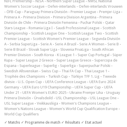
NIFL Premiership
-
NISA
-
Northern Super League
-
NWSL National
Women's Soccer League
-
Oefen-interlands
-
Oefen-interlands Vrouwen
-
ÖFB-Cup
-
Paraguay Primera División
-
Premier League
-
Premjer-Liga
-
Primera A
-
Primera Division
-
Primera Division Argentina
-
Primera
División de Chile
-
Primera División Femenina
-
Puchar Polski
-
Qatar
Stars League
-
Romania Liga I
-
Saudi Professional League
-
Scottish
Championship
-
Scottish League One
-
Scottish League Two
-
Scottish
Premier League
-
Scottish Women's Premier League
-
Segunda División
A
-
Serbia SuperLiga
-
Serie A
-
Serie A Brazil
-
Serie A Women
-
Serie B
-
Serie B Brazil
-
Slovak Super Liga
-
Slovenia PrvaLiga
-
South African
Premier Division
-
South Korea - K League 1
-
Super Cup Portugal
-
Süper
Kupa
-
Super League 2 Greece
-
Super League Greece
-
Supercopa de
Espana
-
Superleague
-
Superlig
-
Superliga
-
Superpuchar Polski
-
Swedish Allsvenskan
-
Swiss Cup
-
Thai FA Cup
-
Thai League 1
-
Trophée des Champions
-
Turkish Cup
-
Türkiye TFF 1. Lig
-
Tweede
divisie
-
U.S. Open Cup
-
UEFA Conference League
-
UEFA Euro 2024
Germany
-
UEFA Euro U19 Championship
-
UEFA Super Cup
-
UEFA
Under 21
-
UEFA Women's EURO 2025
-
Ukraine Premjer Liha
-
Uruguay
Primera División
-
Úrvalsdeild
-
USL Championship
-
USL League One
-
USL Super League
-
Veikkausliiga
-
Women's Champions League
-
Women's Nations League
-
Women's World Cup Qualification Europe
-
World Cup Qualifiers
✓ Matchs ✓ Programme de match ✓ Résultats ✓ Etat actuel