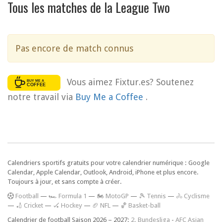
Tous les matches de la League Two
Pas encore de match connus
Vous aimez Fixtur.es? Soutenez
notre travail via
Buy Me a Coffee
.
Calendriers sportifs gratuits pour votre calendrier numérique : Google
Calendar, Apple Calendar, Outlook, Android, iPhone et plus encore.
Toujours à jour, et sans compte à créer.
F
ootball
—
🏎️ Formula 1
—
🏍 MotoGP
—
🎾 Tennis
—
🚴 Cyclisme
—
🏏 Cricket
—
🏑 Hockey
—
🏈 NFL
—
🏀 Basket-ball
Calendrier de football Saison 2026 – 2027:
2. Bundesliga
-
AFC Asian