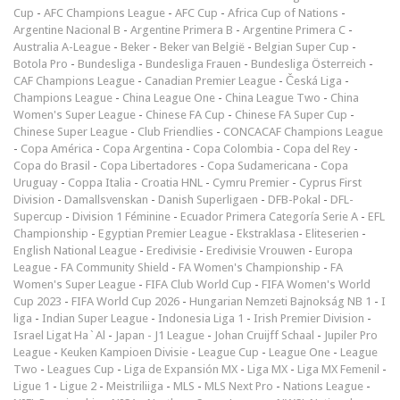
Cup
-
AFC Champions League
-
AFC Cup
-
Africa Cup of Nations
-
Argentine Nacional B
-
Argentine Primera B
-
Argentine Primera C
-
Australia A-League
-
Beker
-
Beker van België
-
Belgian Super Cup
-
Botola Pro
-
Bundesliga
-
Bundesliga Frauen
-
Bundesliga Österreich
-
CAF Champions League
-
Canadian Premier League
-
Česká Liga
-
Champions League
-
China League One
-
China League Two
-
China
Women's Super League
-
Chinese FA Cup
-
Chinese FA Super Cup
-
Chinese Super League
-
Club Friendlies
-
CONCACAF Champions League
-
Copa América
-
Copa Argentina
-
Copa Colombia
-
Copa del Rey
-
Copa do Brasil
-
Copa Libertadores
-
Copa Sudamericana
-
Copa
Uruguay
-
Coppa Italia
-
Croatia HNL
-
Cymru Premier
-
Cyprus First
Division
-
Damallsvenskan
-
Danish Superligaen
-
DFB-Pokal
-
DFL-
Supercup
-
Division 1 Féminine
-
Ecuador Primera Categoría Serie A
-
EFL
Championship
-
Egyptian Premier League
-
Ekstraklasa
-
Eliteserien
-
English National League
-
Eredivisie
-
Eredivisie Vrouwen
-
Europa
League
-
FA Community Shield
-
FA Women's Championship
-
FA
Women's Super League
-
FIFA Club World Cup
-
FIFA Women's World
Cup 2023
-
FIFA World Cup 2026
-
Hungarian Nemzeti Bajnokság NB 1
-
I
liga
-
Indian Super League
-
Indonesia Liga 1
-
Irish Premier Division
-
Israel Ligat Ha`Al
-
Japan - J1 League
-
Johan Cruijff Schaal
-
Jupiler Pro
League
-
Keuken Kampioen Divisie
-
League Cup
-
League One
-
League
Two
-
Leagues Cup
-
Liga de Expansión MX
-
Liga MX
-
Liga MX Femenil
-
Ligue 1
-
Ligue 2
-
Meistriliiga
-
MLS
-
MLS Next Pro
-
Nations League
-