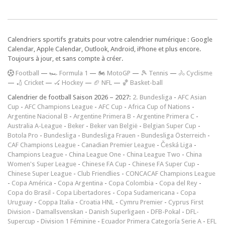
Calendriers sportifs gratuits pour votre calendrier numérique : Google
Calendar, Apple Calendar, Outlook, Android, iPhone et plus encore.
Toujours à jour, et sans compte à créer.
F
ootball
—
🏎️ Formula 1
—
🏍 MotoGP
—
🎾 Tennis
—
🚴 Cyclisme
—
🏏 Cricket
—
🏑 Hockey
—
🏈 NFL
—
🏀 Basket-ball
Calendrier de football Saison 2026 – 2027:
2. Bundesliga
-
AFC Asian
Cup
-
AFC Champions League
-
AFC Cup
-
Africa Cup of Nations
-
Argentine Nacional B
-
Argentine Primera B
-
Argentine Primera C
-
Australia A-League
-
Beker
-
Beker van België
-
Belgian Super Cup
-
Botola Pro
-
Bundesliga
-
Bundesliga Frauen
-
Bundesliga Österreich
-
CAF Champions League
-
Canadian Premier League
-
Česká Liga
-
Champions League
-
China League One
-
China League Two
-
China
Women's Super League
-
Chinese FA Cup
-
Chinese FA Super Cup
-
Chinese Super League
-
Club Friendlies
-
CONCACAF Champions League
-
Copa América
-
Copa Argentina
-
Copa Colombia
-
Copa del Rey
-
Copa do Brasil
-
Copa Libertadores
-
Copa Sudamericana
-
Copa
Uruguay
-
Coppa Italia
-
Croatia HNL
-
Cymru Premier
-
Cyprus First
Division
-
Damallsvenskan
-
Danish Superligaen
-
DFB-Pokal
-
DFL-
Supercup
-
Division 1 Féminine
-
Ecuador Primera Categoría Serie A
-
EFL