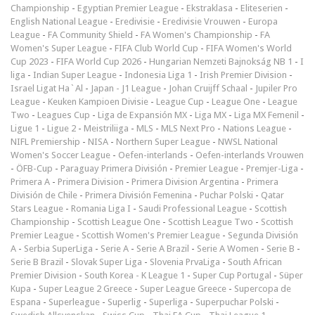
Championship
-
Egyptian Premier League
-
Ekstraklasa
-
Eliteserien
-
English National League
-
Eredivisie
-
Eredivisie Vrouwen
-
Europa
League
-
FA Community Shield
-
FA Women's Championship
-
FA
Women's Super League
-
FIFA Club World Cup
-
FIFA Women's World
Cup 2023
-
FIFA World Cup 2026
-
Hungarian Nemzeti Bajnokság NB 1
-
I
liga
-
Indian Super League
-
Indonesia Liga 1
-
Irish Premier Division
-
Israel Ligat Ha`Al
-
Japan - J1 League
-
Johan Cruijff Schaal
-
Jupiler Pro
League
-
Keuken Kampioen Divisie
-
League Cup
-
League One
-
League
Two
-
Leagues Cup
-
Liga de Expansión MX
-
Liga MX
-
Liga MX Femenil
-
Ligue 1
-
Ligue 2
-
Meistriliiga
-
MLS
-
MLS Next Pro
-
Nations League
-
NIFL Premiership
-
NISA
-
Northern Super League
-
NWSL National
Women's Soccer League
-
Oefen-interlands
-
Oefen-interlands Vrouwen
-
ÖFB-Cup
-
Paraguay Primera División
-
Premier League
-
Premjer-Liga
-
Primera A
-
Primera Division
-
Primera Division Argentina
-
Primera
División de Chile
-
Primera División Femenina
-
Puchar Polski
-
Qatar
Stars League
-
Romania Liga I
-
Saudi Professional League
-
Scottish
Championship
-
Scottish League One
-
Scottish League Two
-
Scottish
Premier League
-
Scottish Women's Premier League
-
Segunda División
A
-
Serbia SuperLiga
-
Serie A
-
Serie A Brazil
-
Serie A Women
-
Serie B
-
Serie B Brazil
-
Slovak Super Liga
-
Slovenia PrvaLiga
-
South African
Premier Division
-
South Korea - K League 1
-
Super Cup Portugal
-
Süper
Kupa
-
Super League 2 Greece
-
Super League Greece
-
Supercopa de
Espana
-
Superleague
-
Superlig
-
Superliga
-
Superpuchar Polski
-