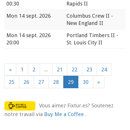
00:30
Rapids II
Mon
14 sept. 2026
Columbus Crew II -
New England II
Mon
14 sept. 2026
Portland Timbers II -
20:00
St. Louis City II
«
1
2
...
21
22
23
24
25
26
27
28
29
30
»
Vous aimez Fixtur.es? Soutenez
notre travail via
Buy Me a Coffee
.