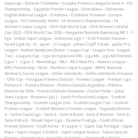
Supercup
-
Division 1 Féminine
-
Ecuador Primera Categoría Serie A
-
EFL
Championship
-
Egyptian Premier League
-
Ekstraklasa
-
Eliteserien
-
English National League
-
Eredivisie
-
Eredivisie Vrouwen
-
Europa
League
-
FA Community Shield
-
FA Women's Championship
-
FA
Women's Super League
-
FIFA Club World Cup
-
FIFA Women's World
Cup 2023
-
FIFA World Cup 2026
-
Hungarian Nemzeti Bajnokság NB 1
-
I
liga
-
Indian Super League
-
Indonesia Liga 1
-
Irish Premier Division
-
Israel Ligat Ha`Al
-
Japan - J1 League
-
Johan Cruijff Schaal
-
Jupiler Pro
League
-
Keuken Kampioen Divisie
-
League Cup
-
League One
-
League
Two
-
Leagues Cup
-
Liga de Expansión MX
-
Liga MX
-
Liga MX Femenil
-
Ligue 1
-
Ligue 2
-
Meistriliiga
-
MLS
-
MLS Next Pro
-
Nations League
-
NIFL Premiership
-
NISA
-
Northern Super League
-
NWSL National
Women's Soccer League
-
Oefen-interlands
-
Oefen-interlands Vrouwen
-
ÖFB-Cup
-
Paraguay Primera División
-
Premier League
-
Premjer-Liga
-
Primera A
-
Primera Division
-
Primera Division Argentina
-
Primera
División de Chile
-
Primera División Femenina
-
Puchar Polski
-
Qatar
Stars League
-
Romania Liga I
-
Saudi Professional League
-
Scottish
Championship
-
Scottish League One
-
Scottish League Two
-
Scottish
Premier League
-
Scottish Women's Premier League
-
Segunda División
A
-
Serbia SuperLiga
-
Serie A
-
Serie A Brazil
-
Serie A Women
-
Serie B
-
Serie B Brazil
-
Slovak Super Liga
-
Slovenia PrvaLiga
-
South African
Premier Division
-
South Korea - K League 1
-
Super Cup Portugal
-
Süper
Kupa
-
Super League 2 Greece
-
Super League Greece
-
Supercopa de
Espana
-
Superleague
-
Superlig
-
Superliga
-
Superpuchar Polski
-