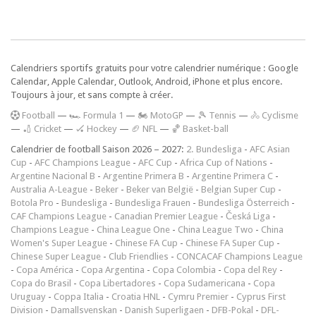
Calendriers sportifs gratuits pour votre calendrier numérique : Google
Calendar, Apple Calendar, Outlook, Android, iPhone et plus encore.
Toujours à jour, et sans compte à créer.
F
ootball
—
🏎️ Formula 1
—
🏍 MotoGP
—
🎾 Tennis
—
🚴 Cyclisme
—
🏏 Cricket
—
🏑 Hockey
—
🏈 NFL
—
🏀 Basket-ball
Calendrier de football Saison 2026 – 2027:
2. Bundesliga
-
AFC Asian
Cup
-
AFC Champions League
-
AFC Cup
-
Africa Cup of Nations
-
Argentine Nacional B
-
Argentine Primera B
-
Argentine Primera C
-
Australia A-League
-
Beker
-
Beker van België
-
Belgian Super Cup
-
Botola Pro
-
Bundesliga
-
Bundesliga Frauen
-
Bundesliga Österreich
-
CAF Champions League
-
Canadian Premier League
-
Česká Liga
-
Champions League
-
China League One
-
China League Two
-
China
Women's Super League
-
Chinese FA Cup
-
Chinese FA Super Cup
-
Chinese Super League
-
Club Friendlies
-
CONCACAF Champions League
-
Copa América
-
Copa Argentina
-
Copa Colombia
-
Copa del Rey
-
Copa do Brasil
-
Copa Libertadores
-
Copa Sudamericana
-
Copa
Uruguay
-
Coppa Italia
-
Croatia HNL
-
Cymru Premier
-
Cyprus First
Division
-
Damallsvenskan
-
Danish Superligaen
-
DFB-Pokal
-
DFL-