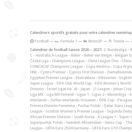
Calendriers sportifs gratuits pour votre calendrier numériq
F
ootball
—
🏎️ Formula 1
—
🏍 MotoGP
—
🎾 Tennis
—
Calendrier de football Saison 2026 – 2027:
2. Bundesliga
-
A
C
-
Australia A-League
-
Beker
-
Beker van België
-
Belgian S
Česká Liga
-
Champions League
-
China League One
-
China
CONCACAF Champions League
-
Copa América
-
Copa Arge
HNL
-
Cymru Premier
-
Cyprus First Division
-
Damallsvensk
Egyptian Premier League
-
Ekstraklasa
-
Eliteserien
-
English
Super League
-
FIFA Club World Cup
-
FIFA Women's World 
Division
-
Israel Ligat Ha`Al
-
Japan - J1 League
-
Johan Cruij
Liga MX
-
Liga MX Femenil
-
Ligue 1
-
Ligue 2
-
Meistriliiga
-
M
interlands
-
Oefen-interlands Vrouwen
-
ÖFB-Cup
-
Paraguay
Primera División Femenina
-
Puchar Polski
-
Qatar Stars Lea
League
-
Scottish Women's Premier League
-
Segunda Divis
African Premier Division
-
South Korea - K League 1
-
Super 
Superpuchar Polski
-
Swedish Allsvenskan
-
Swiss Cup
-
Tha
League
-
UEFA Euro 2024 Germany
-
UEFA Euro U19 Champi