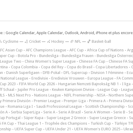
ue : Google Calendar, Apple Calendar, Outlook, Android, iPhone et plus encore.
🚴 Cyclisme
—
🏏 Cricket
—
🏑 Hockey
—
🏈 NFL
—
🏀 Basket-ball
FC Asian Cup
-
AFC Champions League
-
AFC Cup
-
Africa Cup of Nations
-
Arg
uper Cup
-
Botola Pro
-
Bundesliga
-
Bundesliga Frauen
-
Bundesliga Österrei
 League Two
-
China Women's Super League
-
Chinese FA Cup
-
Chinese FA Su
ntina
-
Copa Colombia
-
Copa del Rey
-
Copa do Brasil
-
Copa Libertadores
-
an
-
Danish Superligaen
-
DFB-Pokal
-
DFL-Supercup
-
Division 1 Féminine
-
Ecu
 National League
-
Eredivisie
-
Eredivisie Vrouwen
-
Europa League
-
FA Commu
Cup 2023
-
FIFA World Cup 2026
-
Hungarian Nemzeti Bajnokság NB 1
-
I liga
ff Schaal
-
Jupiler Pro League
-
Keuken Kampioen Divisie
-
League Cup
-
Leagu
LS
-
MLS Next Pro
-
Nations League
-
NIFL Premiership
-
NISA
-
Northern Sup
 Primera División
-
Premier League
-
Premjer-Liga
-
Primera A
-
Primera Divis
gue
-
Romania Liga I
-
Saudi Professional League
-
Scottish Championship
-
Sc
ión A
-
Serbia SuperLiga
-
Serie A
-
Serie A Brazil
-
Serie A Women
-
Serie B
-
Se
Cup Portugal
-
Süper Kupa
-
Super League 2 Greece
-
Super League Greece
-
S
i FA Cup
-
Thai League 1
-
Trophée des Champions
-
Turkish Cup
-
Türkiye TFF
onship
-
UEFA Super Cup
-
UEFA Under 21
-
UEFA Women's EURO 2025
-
Ukrai