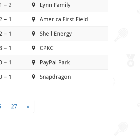
1 – 2
Lynn Family
2 – 1
America First Field
2 – 1
Shell Energy
3 – 1
CPKC
0 – 1
PayPal Park
0 – 1
Snapdragon
6
27
»