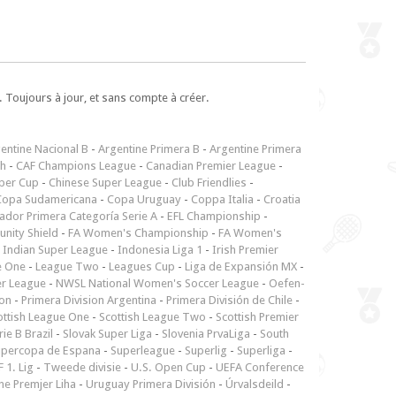
 Toujours à jour, et sans compte à créer.
entine Nacional B
-
Argentine Primera B
-
Argentine Primera
ch
-
CAF Champions League
-
Canadian Premier League
-
per Cup
-
Chinese Super League
-
Club Friendlies
-
Copa Sudamericana
-
Copa Uruguay
-
Coppa Italia
-
Croatia
ador Primera Categoría Serie A
-
EFL Championship
-
nity Shield
-
FA Women's Championship
-
FA Women's
-
Indian Super League
-
Indonesia Liga 1
-
Irish Premier
e One
-
League Two
-
Leagues Cup
-
Liga de Expansión MX
-
er League
-
NWSL National Women's Soccer League
-
Oefen-
ion
-
Primera Division Argentina
-
Primera División de Chile
-
ottish League One
-
Scottish League Two
-
Scottish Premier
rie B Brazil
-
Slovak Super Liga
-
Slovenia PrvaLiga
-
South
upercopa de Espana
-
Superleague
-
Superlig
-
Superliga
-
 1. Lig
-
Tweede divisie
-
U.S. Open Cup
-
UEFA Conference
ne Premjer Liha
-
Uruguay Primera División
-
Úrvalsdeild
-