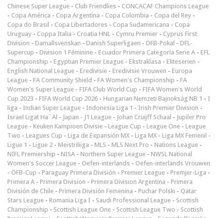
Chinese Super League
-
Club Friendlies
-
CONCACAF Champions League
-
Copa América
-
Copa Argentina
-
Copa Colombia
-
Copa del Rey
-
Copa do Brasil
-
Copa Libertadores
-
Copa Sudamericana
-
Copa
Uruguay
-
Coppa Italia
-
Croatia HNL
-
Cymru Premier
-
Cyprus First
Division
-
Damallsvenskan
-
Danish Superligaen
-
DFB-Pokal
-
DFL-
Supercup
-
Division 1 Féminine
-
Ecuador Primera Categoría Serie A
-
EFL
Championship
-
Egyptian Premier League
-
Ekstraklasa
-
Eliteserien
-
English National League
-
Eredivisie
-
Eredivisie Vrouwen
-
Europa
League
-
FA Community Shield
-
FA Women's Championship
-
FA
Women's Super League
-
FIFA Club World Cup
-
FIFA Women's World
Cup 2023
-
FIFA World Cup 2026
-
Hungarian Nemzeti Bajnokság NB 1
-
I
liga
-
Indian Super League
-
Indonesia Liga 1
-
Irish Premier Division
-
Israel Ligat Ha`Al
-
Japan - J1 League
-
Johan Cruijff Schaal
-
Jupiler Pro
League
-
Keuken Kampioen Divisie
-
League Cup
-
League One
-
League
Two
-
Leagues Cup
-
Liga de Expansión MX
-
Liga MX
-
Liga MX Femenil
-
Ligue 1
-
Ligue 2
-
Meistriliiga
-
MLS
-
MLS Next Pro
-
Nations League
-
NIFL Premiership
-
NISA
-
Northern Super League
-
NWSL National
Women's Soccer League
-
Oefen-interlands
-
Oefen-interlands Vrouwen
-
ÖFB-Cup
-
Paraguay Primera División
-
Premier League
-
Premjer-Liga
-
Primera A
-
Primera Division
-
Primera Division Argentina
-
Primera
División de Chile
-
Primera División Femenina
-
Puchar Polski
-
Qatar
Stars League
-
Romania Liga I
-
Saudi Professional League
-
Scottish
Championship
-
Scottish League One
-
Scottish League Two
-
Scottish