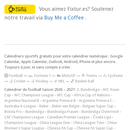
Vous aimez Fixtur.es? Soutenez
notre travail via
Buy Me a Coffee
.
Calendriers sportifs gratuits pour votre calendrier numérique : Google
Calendar, Apple Calendar, Outlook, Android, iPhone et plus encore.
Toujours à jour, et sans compte à créer.
F
ootball
—
🏎️ Formula 1
—
🏍 MotoGP
—
🎾 Tennis
—
🚴 Cyclisme
—
🏏 Cricket
—
🏑 Hockey
—
🏈 NFL
—
🏀 Basket-ball
Calendrier de football Saison 2026 – 2027:
2. Bundesliga
-
AFC Asian
Cup
-
AFC Champions League
-
AFC Cup
-
Africa Cup of Nations
-
Argentine Nacional B
-
Argentine Primera B
-
Argentine Primera C
-
Australia A-League
-
Beker
-
Beker van België
-
Belgian Super Cup
-
Botola Pro
-
Bundesliga
-
Bundesliga Frauen
-
Bundesliga Österreich
-
CAF Champions League
-
Canadian Premier League
-
Česká Liga
-
Champions League
-
China League One
-
China League Two
-
China
Women's Super League
-
Chinese FA Cup
-
Chinese FA Super Cup
-