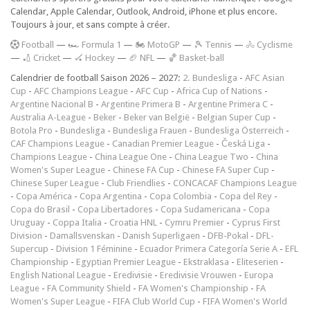
Calendar, Apple Calendar, Outlook, Android, iPhone et plus encore.
Toujours à jour, et sans compte à créer.
F
ootball
—
🏎️ Formula 1
—
🏍 MotoGP
—
🎾 Tennis
—
🚴 Cyclisme
—
🏏 Cricket
—
🏑 Hockey
—
🏈 NFL
—
🏀 Basket-ball
Calendrier de football Saison 2026 – 2027:
2. Bundesliga
-
AFC Asian
Cup
-
AFC Champions League
-
AFC Cup
-
Africa Cup of Nations
-
Argentine Nacional B
-
Argentine Primera B
-
Argentine Primera C
-
Australia A-League
-
Beker
-
Beker van België
-
Belgian Super Cup
-
Botola Pro
-
Bundesliga
-
Bundesliga Frauen
-
Bundesliga Österreich
-
CAF Champions League
-
Canadian Premier League
-
Česká Liga
-
Champions League
-
China League One
-
China League Two
-
China
Women's Super League
-
Chinese FA Cup
-
Chinese FA Super Cup
-
Chinese Super League
-
Club Friendlies
-
CONCACAF Champions League
-
Copa América
-
Copa Argentina
-
Copa Colombia
-
Copa del Rey
-
Copa do Brasil
-
Copa Libertadores
-
Copa Sudamericana
-
Copa
Uruguay
-
Coppa Italia
-
Croatia HNL
-
Cymru Premier
-
Cyprus First
Division
-
Damallsvenskan
-
Danish Superligaen
-
DFB-Pokal
-
DFL-
Supercup
-
Division 1 Féminine
-
Ecuador Primera Categoría Serie A
-
EFL
Championship
-
Egyptian Premier League
-
Ekstraklasa
-
Eliteserien
-
English National League
-
Eredivisie
-
Eredivisie Vrouwen
-
Europa
League
-
FA Community Shield
-
FA Women's Championship
-
FA
Women's Super League
-
FIFA Club World Cup
-
FIFA Women's World