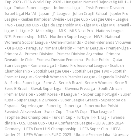
Cup 2023
-
FIFA World Cup 2026
-
Hungarian Nemzeti Bajnokság NB 1
-
I
liga
-
Indian Super League
-
Indonesia Liga 1
-
Irish Premier Division
-
Israel Ligat Ha`Al
-
Japan - J1 League
-
Johan Cruijff Schaal
-
Jupiler Pro
League
-
Keuken Kampioen Divisie
-
League Cup
-
League One
-
League
Two
-
Leagues Cup
-
Liga de Expansión MX
-
Liga MX
-
Liga MX Femenil
-
Ligue 1
-
Ligue 2
-
Meistriliiga
-
MLS
-
MLS Next Pro
-
Nations League
-
NIFL Premiership
-
NISA
-
Northern Super League
-
NWSL National
Women's Soccer League
-
Oefen-interlands
-
Oefen-interlands Vrouwen
-
ÖFB-Cup
-
Paraguay Primera División
-
Premier League
-
Premjer-Liga
-
Primera A
-
Primera Division
-
Primera Division Argentina
-
Primera
División de Chile
-
Primera División Femenina
-
Puchar Polski
-
Qatar
Stars League
-
Romania Liga I
-
Saudi Professional League
-
Scottish
Championship
-
Scottish League One
-
Scottish League Two
-
Scottish
Premier League
-
Scottish Women's Premier League
-
Segunda División
A
-
Serbia SuperLiga
-
Serie A
-
Serie A Brazil
-
Serie A Women
-
Serie B
-
Serie B Brazil
-
Slovak Super Liga
-
Slovenia PrvaLiga
-
South African
Premier Division
-
South Korea - K League 1
-
Super Cup Portugal
-
Süper
Kupa
-
Super League 2 Greece
-
Super League Greece
-
Supercopa de
Espana
-
Superleague
-
Superlig
-
Superliga
-
Superpuchar Polski
-
Swedish Allsvenskan
-
Swiss Cup
-
Thai FA Cup
-
Thai League 1
-
Trophée des Champions
-
Turkish Cup
-
Türkiye TFF 1. Lig
-
Tweede
divisie
-
U.S. Open Cup
-
UEFA Conference League
-
UEFA Euro 2024
Germany
-
UEFA Euro U19 Championship
-
UEFA Super Cup
-
UEFA
Under 21
-
UEFA Women's EURO 2025
-
Ukraine Premjer Liha
-
Uruguay