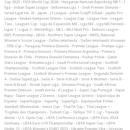
Cup 2023
-
FIFA World Cup 2026
-
Hungarian Nemzeti Bajnokság NB 1
-
I
liga
-
Indian Super League
-
Indonesia Liga 1
-
Irish Premier Division
-
Israel Ligat Ha`Al
-
Japan - J1 League
-
Johan Cruijff Schaal
-
Jupiler Pro
League
-
Keuken Kampioen Divisie
-
League Cup
-
League One
-
League
Two
-
Leagues Cup
-
Liga de Expansión MX
-
Liga MX
-
Liga MX Femenil
-
Ligue 1
-
Ligue 2
-
Meistriliiga
-
MLS
-
MLS Next Pro
-
Nations League
-
NIFL Premiership
-
NISA
-
Northern Super League
-
NWSL National
Women's Soccer League
-
Oefen-interlands
-
Oefen-interlands Vrouwen
-
ÖFB-Cup
-
Paraguay Primera División
-
Premier League
-
Premjer-Liga
-
Primera A
-
Primera Division
-
Primera Division Argentina
-
Primera
División de Chile
-
Primera División Femenina
-
Puchar Polski
-
Qatar
Stars League
-
Romania Liga I
-
Saudi Professional League
-
Scottish
Championship
-
Scottish League One
-
Scottish League Two
-
Scottish
Premier League
-
Scottish Women's Premier League
-
Segunda División
A
-
Serbia SuperLiga
-
Serie A
-
Serie A Brazil
-
Serie A Women
-
Serie B
-
Serie B Brazil
-
Slovak Super Liga
-
Slovenia PrvaLiga
-
South African
Premier Division
-
South Korea - K League 1
-
Super Cup Portugal
-
Süper
Kupa
-
Super League 2 Greece
-
Super League Greece
-
Supercopa de
Espana
-
Superleague
-
Superlig
-
Superliga
-
Superpuchar Polski
-
Swedish Allsvenskan
-
Swiss Cup
-
Thai FA Cup
-
Thai League 1
-
Trophée des Champions
-
Turkish Cup
-
Türkiye TFF 1. Lig
-
Tweede
divisie
-
U.S. Open Cup
-
UEFA Conference League
-
UEFA Euro 2024
Germany
-
UEFA Euro U19 Championship
-
UEFA Super Cup
-
UEFA
Under 21
-
UEFA Women's EURO 2025
-
Ukraine Premjer Liha
-
Uruguay