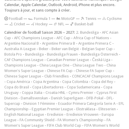
Calendar, Apple Calendar, Outlook, Android, iPhone et plus encore.
Toujours à jour, et sans compte à créer.
F
ootball
—
🏎️ Formula 1
—
🏍 MotoGP
—
🎾 Tennis
—
🚴 Cyclisme
—
🏏 Cricket
—
🏑 Hockey
—
🏈 NFL
—
🏀 Basket-ball
Calendrier de football Saison 2026 – 2027:
2. Bundesliga
-
AFC Asian
Cup
-
AFC Champions League
-
AFC Cup
-
Africa Cup of Nations
-
Argentine Nacional B
-
Argentine Primera B
-
Argentine Primera C
-
Australia A-League
-
Beker
-
Beker van België
-
Belgian Super Cup
-
Botola Pro
-
Bundesliga
-
Bundesliga Frauen
-
Bundesliga Österreich
-
CAF Champions League
-
Canadian Premier League
-
Česká Liga
-
Champions League
-
China League One
-
China League Two
-
China
Women's Super League
-
Chinese FA Cup
-
Chinese FA Super Cup
-
Chinese Super League
-
Club Friendlies
-
CONCACAF Champions League
-
Copa América
-
Copa Argentina
-
Copa Colombia
-
Copa del Rey
-
Copa do Brasil
-
Copa Libertadores
-
Copa Sudamericana
-
Copa
Uruguay
-
Coppa Italia
-
Croatia HNL
-
Cymru Premier
-
Cyprus First
Division
-
Damallsvenskan
-
Danish Superligaen
-
DFB-Pokal
-
DFL-
Supercup
-
Division 1 Féminine
-
Ecuador Primera Categoría Serie A
-
EFL
Championship
-
Egyptian Premier League
-
Ekstraklasa
-
Eliteserien
-
English National League
-
Eredivisie
-
Eredivisie Vrouwen
-
Europa
League
-
FA Community Shield
-
FA Women's Championship
-
FA
Women's Super League
-
FIFA Club World Cup
-
FIFA Women's World