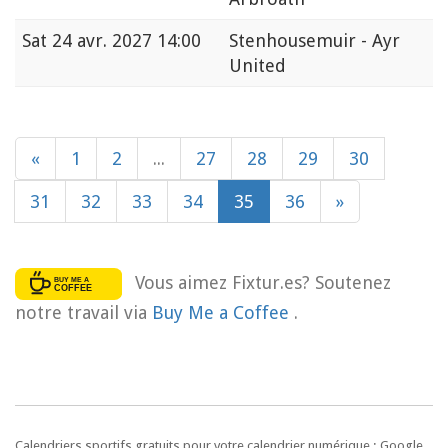
Sat
24 avr. 2027 14:00
Stenhousemuir - Ayr
United
«
1
2
...
27
28
29
30
31
32
33
34
35
36
»
Vous aimez Fixtur.es? Soutenez
notre travail via
Buy Me a Coffee
.
Calendriers sportifs gratuits pour votre calendrier numérique : Google