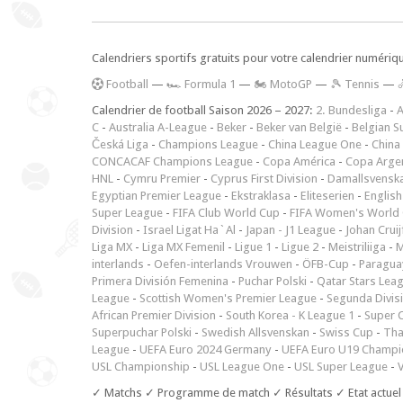
Calendriers sportifs gratuits pour votre calendrier numériq
F
ootball
—
🏎️ Formula 1
—
🏍 MotoGP
—
🎾 Tennis
—
Calendrier de football Saison 2026 – 2027:
2. Bundesliga
-
A
C
-
Australia A-League
-
Beker
-
Beker van België
-
Belgian S
Česká Liga
-
Champions League
-
China League One
-
China
CONCACAF Champions League
-
Copa América
-
Copa Arge
HNL
-
Cymru Premier
-
Cyprus First Division
-
Damallsvensk
Egyptian Premier League
-
Ekstraklasa
-
Eliteserien
-
English
Super League
-
FIFA Club World Cup
-
FIFA Women's World 
Division
-
Israel Ligat Ha`Al
-
Japan - J1 League
-
Johan Cruij
Liga MX
-
Liga MX Femenil
-
Ligue 1
-
Ligue 2
-
Meistriliiga
-
M
interlands
-
Oefen-interlands Vrouwen
-
ÖFB-Cup
-
Paraguay
Primera División Femenina
-
Puchar Polski
-
Qatar Stars Lea
League
-
Scottish Women's Premier League
-
Segunda Divis
African Premier Division
-
South Korea - K League 1
-
Super 
Superpuchar Polski
-
Swedish Allsvenskan
-
Swiss Cup
-
Tha
League
-
UEFA Euro 2024 Germany
-
UEFA Euro U19 Champi
USL Championship
-
USL League One
-
USL Super League
-
V
✓ Matchs ✓ Programme de match ✓ Résultats ✓ Etat actuel