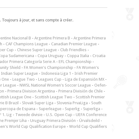
 Toujours à jour, et sans compte à créer.
entine Nacional B
-
Argentine Primera B
-
Argentine Primera
ch
-
CAF Champions League
-
Canadian Premier League
-
per Cup
-
Chinese Super League
-
Club Friendlies
-
Copa Sudamericana
-
Copa Uruguay
-
Coppa Italia
-
Croatia
ador Primera Categoría Serie A
-
EFL Championship
-
nity Shield
-
FA Women's Championship
-
FA Women's
-
Indian Super League
-
Indonesia Liga 1
-
Irish Premier
e One
-
League Two
-
Leagues Cup
-
Liga de Expansión MX
-
er League
-
NWSL National Women's Soccer League
-
Oefen-
ion
-
Primera Division Argentina
-
Primera División de Chile
-
ottish League One
-
Scottish League Two
-
Scottish Premier
rie B Brazil
-
Slovak Super Liga
-
Slovenia PrvaLiga
-
South
upercopa de Espana
-
Superleague
-
Superlig
-
Superliga
-
 1. Lig
-
Tweede divisie
-
U.S. Open Cup
-
UEFA Conference
ne Premjer Liha
-
Uruguay Primera División
-
Úrvalsdeild
-
n's World Cup Qualification Europe
-
World Cup Qualifiers