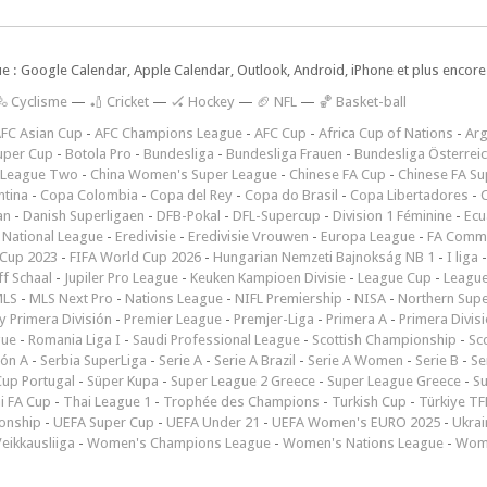
ue : Google Calendar, Apple Calendar, Outlook, Android, iPhone et plus encore.
🚴 Cyclisme
—
🏏 Cricket
—
🏑 Hockey
—
🏈 NFL
—
🏀 Basket-ball
FC Asian Cup
-
AFC Champions League
-
AFC Cup
-
Africa Cup of Nations
-
Arg
uper Cup
-
Botola Pro
-
Bundesliga
-
Bundesliga Frauen
-
Bundesliga Österrei
 League Two
-
China Women's Super League
-
Chinese FA Cup
-
Chinese FA Su
ntina
-
Copa Colombia
-
Copa del Rey
-
Copa do Brasil
-
Copa Libertadores
-
an
-
Danish Superligaen
-
DFB-Pokal
-
DFL-Supercup
-
Division 1 Féminine
-
Ecu
 National League
-
Eredivisie
-
Eredivisie Vrouwen
-
Europa League
-
FA Commu
Cup 2023
-
FIFA World Cup 2026
-
Hungarian Nemzeti Bajnokság NB 1
-
I liga
ff Schaal
-
Jupiler Pro League
-
Keuken Kampioen Divisie
-
League Cup
-
Leagu
LS
-
MLS Next Pro
-
Nations League
-
NIFL Premiership
-
NISA
-
Northern Sup
 Primera División
-
Premier League
-
Premjer-Liga
-
Primera A
-
Primera Divis
gue
-
Romania Liga I
-
Saudi Professional League
-
Scottish Championship
-
Sc
ión A
-
Serbia SuperLiga
-
Serie A
-
Serie A Brazil
-
Serie A Women
-
Serie B
-
Se
Cup Portugal
-
Süper Kupa
-
Super League 2 Greece
-
Super League Greece
-
S
i FA Cup
-
Thai League 1
-
Trophée des Champions
-
Turkish Cup
-
Türkiye TFF
onship
-
UEFA Super Cup
-
UEFA Under 21
-
UEFA Women's EURO 2025
-
Ukrai
eikkausliiga
-
Women's Champions League
-
Women's Nations League
-
Wome