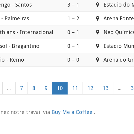
ngo - Santos
3 – 1
Estadio do 
 - Palmeiras
1 – 2
Arena Fonte
thians - Internacional
0 – 1
Neo Química
sol - Bragantino
0 – 1
Estadio Muni
io - Remo
0 – 0
Arena do Gr
...
7
8
9
10
11
12
13
...
3
nez notre travail via
Buy Me a Coffee
.