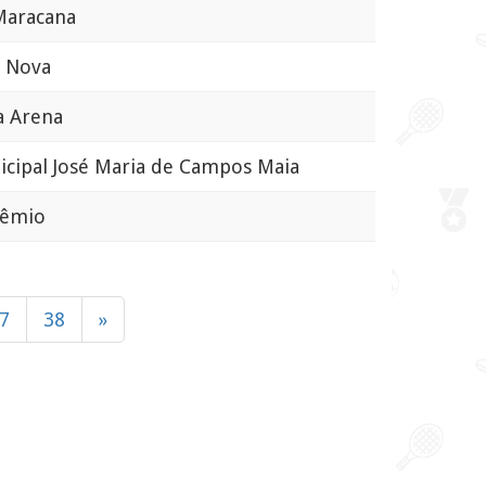
Maracana
 Nova
 Arena
cipal José Maria de Campos Maia
êmio
7
38
»