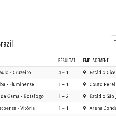
razil
H
RÉSULTAT
EMPLACEMENT
aulo - Cruzeiro
4 – 1
Estádio Cíce
iba - Fluminense
1 – 1
Couto Perei
 da Gama - Botafogo
1 – 2
Estádio São 
coense - Vitória
1 – 1
Arena Cond