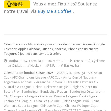
Vous aimez Fixtur.es? Soutenez
notre travail via
Buy Me a Coffee
.
Calendriers sportifs gratuits pour votre calendrier numérique : Google
Calendar, Apple Calendar, Outlook, Android, iPhone et plus encore.
Toujours à jour, et sans compte à créer.
F
ootball
—
🏎️ Formula 1
—
🏍 MotoGP
—
🎾 Tennis
—
🚴 Cyclisme
—
🏏 Cricket
—
🏑 Hockey
—
🏈 NFL
—
🏀 Basket-ball
Calendrier de football Saison 2026 – 2027:
2. Bundesliga
-
AFC Asian
Cup
-
AFC Champions League
-
AFC Cup
-
Africa Cup of Nations
-
Argentine Nacional B
-
Argentine Primera B
-
Argentine Primera C
-
Australia A-League
-
Beker
-
Beker van België
-
Belgian Super Cup
-
Botola Pro
-
Bundesliga
-
Bundesliga Frauen
-
Bundesliga Österreich
-
CAF Champions League
-
Canadian Premier League
-
Česká Liga
-
Champions League
-
China League One
-
China League Two
-
China
Women's Super League
-
Chinese FA Cup
-
Chinese FA Super Cup
-
Chinese Super League
-
Club Friendlies
-
CONCACAF Champions League