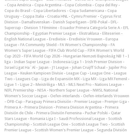
-
Copa América
-
Copa Argentina
-
Copa Colombia
-
Copa del Rey
-
Copa do Brasil
-
Copa Libertadores
-
Copa Sudamericana
-
Copa
Uruguay
-
Coppa Italia
-
Croatia HNL
-
Cymru Premier
-
Cyprus First
Division
-
Damallsvenskan
-
Danish Superligaen
-
DFB-Pokal
-
DFL-
Supercup
-
Division 1 Féminine
-
Ecuador Primera Categoría Serie A
-
EFL
Championship
-
Egyptian Premier League
-
Ekstraklasa
-
Eliteserien
-
English National League
-
Eredivisie
-
Eredivisie Vrouwen
-
Europa
League
-
FA Community Shield
-
FA Women's Championship
-
FA
Women's Super League
-
FIFA Club World Cup
-
FIFA Women's World
Cup 2023
-
FIFA World Cup 2026
-
Hungarian Nemzeti Bajnokság NB 1
-
I
liga
-
Indian Super League
-
Indonesia Liga 1
-
Irish Premier Division
-
Israel Ligat Ha`Al
-
Japan - J1 League
-
Johan Cruijff Schaal
-
Jupiler Pro
League
-
Keuken Kampioen Divisie
-
League Cup
-
League One
-
League
Two
-
Leagues Cup
-
Liga de Expansión MX
-
Liga MX
-
Liga MX Femenil
-
Ligue 1
-
Ligue 2
-
Meistriliiga
-
MLS
-
MLS Next Pro
-
Nations League
-
NIFL Premiership
-
NISA
-
Northern Super League
-
NWSL National
Women's Soccer League
-
Oefen-interlands
-
Oefen-interlands Vrouwen
-
ÖFB-Cup
-
Paraguay Primera División
-
Premier League
-
Premjer-Liga
-
Primera A
-
Primera Division
-
Primera Division Argentina
-
Primera
División de Chile
-
Primera División Femenina
-
Puchar Polski
-
Qatar
Stars League
-
Romania Liga I
-
Saudi Professional League
-
Scottish
Championship
-
Scottish League One
-
Scottish League Two
-
Scottish
Premier League
-
Scottish Women's Premier League
-
Segunda División