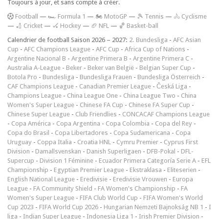
Toujours à jour, et sans compte à créer.
F
ootball
—
🏎️ Formula 1
—
🏍 MotoGP
—
🎾 Tennis
—
🚴 Cyclisme
—
🏏 Cricket
—
🏑 Hockey
—
🏈 NFL
—
🏀 Basket-ball
Calendrier de football Saison 2026 – 2027:
2. Bundesliga
-
AFC Asian
Cup
-
AFC Champions League
-
AFC Cup
-
Africa Cup of Nations
-
Argentine Nacional B
-
Argentine Primera B
-
Argentine Primera C
-
Australia A-League
-
Beker
-
Beker van België
-
Belgian Super Cup
-
Botola Pro
-
Bundesliga
-
Bundesliga Frauen
-
Bundesliga Österreich
-
CAF Champions League
-
Canadian Premier League
-
Česká Liga
-
Champions League
-
China League One
-
China League Two
-
China
Women's Super League
-
Chinese FA Cup
-
Chinese FA Super Cup
-
Chinese Super League
-
Club Friendlies
-
CONCACAF Champions League
-
Copa América
-
Copa Argentina
-
Copa Colombia
-
Copa del Rey
-
Copa do Brasil
-
Copa Libertadores
-
Copa Sudamericana
-
Copa
Uruguay
-
Coppa Italia
-
Croatia HNL
-
Cymru Premier
-
Cyprus First
Division
-
Damallsvenskan
-
Danish Superligaen
-
DFB-Pokal
-
DFL-
Supercup
-
Division 1 Féminine
-
Ecuador Primera Categoría Serie A
-
EFL
Championship
-
Egyptian Premier League
-
Ekstraklasa
-
Eliteserien
-
English National League
-
Eredivisie
-
Eredivisie Vrouwen
-
Europa
League
-
FA Community Shield
-
FA Women's Championship
-
FA
Women's Super League
-
FIFA Club World Cup
-
FIFA Women's World
Cup 2023
-
FIFA World Cup 2026
-
Hungarian Nemzeti Bajnokság NB 1
-
I
liga
-
Indian Super League
-
Indonesia Liga 1
-
Irish Premier Division
-