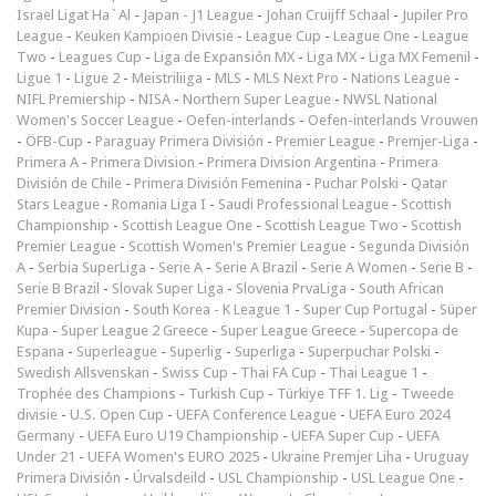
Israel Ligat Ha`Al
-
Japan - J1 League
-
Johan Cruijff Schaal
-
Jupiler Pro
League
-
Keuken Kampioen Divisie
-
League Cup
-
League One
-
League
Two
-
Leagues Cup
-
Liga de Expansión MX
-
Liga MX
-
Liga MX Femenil
-
Ligue 1
-
Ligue 2
-
Meistriliiga
-
MLS
-
MLS Next Pro
-
Nations League
-
NIFL Premiership
-
NISA
-
Northern Super League
-
NWSL National
Women's Soccer League
-
Oefen-interlands
-
Oefen-interlands Vrouwen
-
ÖFB-Cup
-
Paraguay Primera División
-
Premier League
-
Premjer-Liga
-
Primera A
-
Primera Division
-
Primera Division Argentina
-
Primera
División de Chile
-
Primera División Femenina
-
Puchar Polski
-
Qatar
Stars League
-
Romania Liga I
-
Saudi Professional League
-
Scottish
Championship
-
Scottish League One
-
Scottish League Two
-
Scottish
Premier League
-
Scottish Women's Premier League
-
Segunda División
A
-
Serbia SuperLiga
-
Serie A
-
Serie A Brazil
-
Serie A Women
-
Serie B
-
Serie B Brazil
-
Slovak Super Liga
-
Slovenia PrvaLiga
-
South African
Premier Division
-
South Korea - K League 1
-
Super Cup Portugal
-
Süper
Kupa
-
Super League 2 Greece
-
Super League Greece
-
Supercopa de
Espana
-
Superleague
-
Superlig
-
Superliga
-
Superpuchar Polski
-
Swedish Allsvenskan
-
Swiss Cup
-
Thai FA Cup
-
Thai League 1
-
Trophée des Champions
-
Turkish Cup
-
Türkiye TFF 1. Lig
-
Tweede
divisie
-
U.S. Open Cup
-
UEFA Conference League
-
UEFA Euro 2024
Germany
-
UEFA Euro U19 Championship
-
UEFA Super Cup
-
UEFA
Under 21
-
UEFA Women's EURO 2025
-
Ukraine Premjer Liha
-
Uruguay
Primera División
-
Úrvalsdeild
-
USL Championship
-
USL League One
-