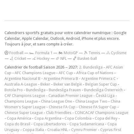
Calendriers sportifs gratuits pour votre calendrier numérique : Google
Calendar, Apple Calendar, Outlook, Android, iPhone et plus encore.
Toujours à jour, et sans compte à créer.
F
ootball
—
🏎️ Formula 1
—
🏍 MotoGP
—
🎾 Tennis
—
🚴 Cyclisme
—
🏏 Cricket
—
🏑 Hockey
—
🏈 NFL
—
🏀 Basket-ball
Calendrier de football Saison 2026 – 2027:
2. Bundesliga
-
AFC Asian
Cup
-
AFC Champions League
-
AFC Cup
-
Africa Cup of Nations
-
Argentine Nacional B
-
Argentine Primera B
-
Argentine Primera C
-
Australia A-League
-
Beker
-
Beker van België
-
Belgian Super Cup
-
Botola Pro
-
Bundesliga
-
Bundesliga Frauen
-
Bundesliga Österreich
-
CAF Champions League
-
Canadian Premier League
-
Česká Liga
-
Champions League
-
China League One
-
China League Two
-
China
Women's Super League
-
Chinese FA Cup
-
Chinese FA Super Cup
-
Chinese Super League
-
Club Friendlies
-
CONCACAF Champions League
-
Copa América
-
Copa Argentina
-
Copa Colombia
-
Copa del Rey
-
Copa do Brasil
-
Copa Libertadores
-
Copa Sudamericana
-
Copa
Uruguay
-
Coppa Italia
-
Croatia HNL
-
Cymru Premier
-
Cyprus First