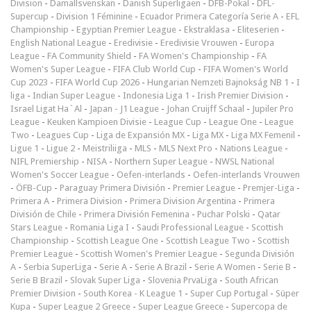
Division
-
Damallsvenskan
-
Danish Superligaen
-
DFB-Pokal
-
DFL-
Supercup
-
Division 1 Féminine
-
Ecuador Primera Categoría Serie A
-
EFL
Championship
-
Egyptian Premier League
-
Ekstraklasa
-
Eliteserien
-
English National League
-
Eredivisie
-
Eredivisie Vrouwen
-
Europa
League
-
FA Community Shield
-
FA Women's Championship
-
FA
Women's Super League
-
FIFA Club World Cup
-
FIFA Women's World
Cup 2023
-
FIFA World Cup 2026
-
Hungarian Nemzeti Bajnokság NB 1
-
I
liga
-
Indian Super League
-
Indonesia Liga 1
-
Irish Premier Division
-
Israel Ligat Ha`Al
-
Japan - J1 League
-
Johan Cruijff Schaal
-
Jupiler Pro
League
-
Keuken Kampioen Divisie
-
League Cup
-
League One
-
League
Two
-
Leagues Cup
-
Liga de Expansión MX
-
Liga MX
-
Liga MX Femenil
-
Ligue 1
-
Ligue 2
-
Meistriliiga
-
MLS
-
MLS Next Pro
-
Nations League
-
NIFL Premiership
-
NISA
-
Northern Super League
-
NWSL National
Women's Soccer League
-
Oefen-interlands
-
Oefen-interlands Vrouwen
-
ÖFB-Cup
-
Paraguay Primera División
-
Premier League
-
Premjer-Liga
-
Primera A
-
Primera Division
-
Primera Division Argentina
-
Primera
División de Chile
-
Primera División Femenina
-
Puchar Polski
-
Qatar
Stars League
-
Romania Liga I
-
Saudi Professional League
-
Scottish
Championship
-
Scottish League One
-
Scottish League Two
-
Scottish
Premier League
-
Scottish Women's Premier League
-
Segunda División
A
-
Serbia SuperLiga
-
Serie A
-
Serie A Brazil
-
Serie A Women
-
Serie B
-
Serie B Brazil
-
Slovak Super Liga
-
Slovenia PrvaLiga
-
South African
Premier Division
-
South Korea - K League 1
-
Super Cup Portugal
-
Süper
Kupa
-
Super League 2 Greece
-
Super League Greece
-
Supercopa de