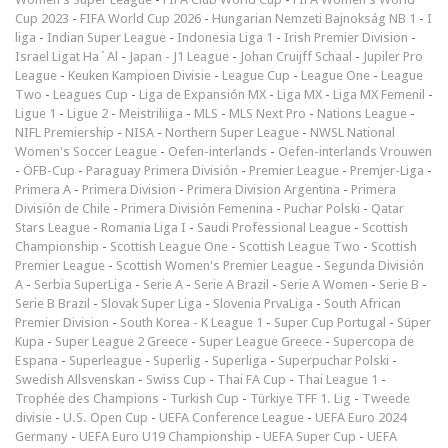
Cup 2023
-
FIFA World Cup 2026
-
Hungarian Nemzeti Bajnokság NB 1
-
I
liga
-
Indian Super League
-
Indonesia Liga 1
-
Irish Premier Division
-
Israel Ligat Ha`Al
-
Japan - J1 League
-
Johan Cruijff Schaal
-
Jupiler Pro
League
-
Keuken Kampioen Divisie
-
League Cup
-
League One
-
League
Two
-
Leagues Cup
-
Liga de Expansión MX
-
Liga MX
-
Liga MX Femenil
-
Ligue 1
-
Ligue 2
-
Meistriliiga
-
MLS
-
MLS Next Pro
-
Nations League
-
NIFL Premiership
-
NISA
-
Northern Super League
-
NWSL National
Women's Soccer League
-
Oefen-interlands
-
Oefen-interlands Vrouwen
-
ÖFB-Cup
-
Paraguay Primera División
-
Premier League
-
Premjer-Liga
-
Primera A
-
Primera Division
-
Primera Division Argentina
-
Primera
División de Chile
-
Primera División Femenina
-
Puchar Polski
-
Qatar
Stars League
-
Romania Liga I
-
Saudi Professional League
-
Scottish
Championship
-
Scottish League One
-
Scottish League Two
-
Scottish
Premier League
-
Scottish Women's Premier League
-
Segunda División
A
-
Serbia SuperLiga
-
Serie A
-
Serie A Brazil
-
Serie A Women
-
Serie B
-
Serie B Brazil
-
Slovak Super Liga
-
Slovenia PrvaLiga
-
South African
Premier Division
-
South Korea - K League 1
-
Super Cup Portugal
-
Süper
Kupa
-
Super League 2 Greece
-
Super League Greece
-
Supercopa de
Espana
-
Superleague
-
Superlig
-
Superliga
-
Superpuchar Polski
-
Swedish Allsvenskan
-
Swiss Cup
-
Thai FA Cup
-
Thai League 1
-
Trophée des Champions
-
Turkish Cup
-
Türkiye TFF 1. Lig
-
Tweede
divisie
-
U.S. Open Cup
-
UEFA Conference League
-
UEFA Euro 2024
Germany
-
UEFA Euro U19 Championship
-
UEFA Super Cup
-
UEFA