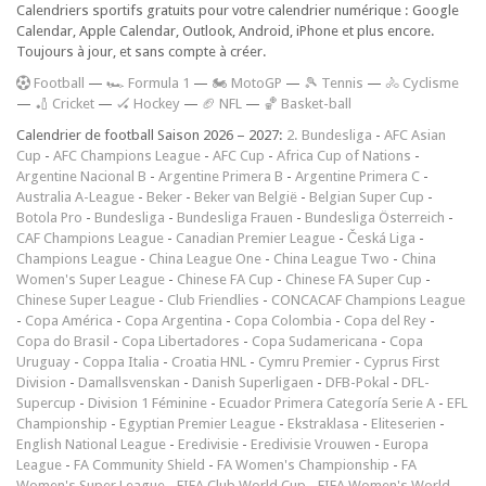
Calendriers sportifs gratuits pour votre calendrier numérique : Google
Calendar, Apple Calendar, Outlook, Android, iPhone et plus encore.
Toujours à jour, et sans compte à créer.
F
ootball
—
🏎️ Formula 1
—
🏍 MotoGP
—
🎾 Tennis
—
🚴 Cyclisme
—
🏏 Cricket
—
🏑 Hockey
—
🏈 NFL
—
🏀 Basket-ball
Calendrier de football Saison 2026 – 2027:
2. Bundesliga
-
AFC Asian
Cup
-
AFC Champions League
-
AFC Cup
-
Africa Cup of Nations
-
Argentine Nacional B
-
Argentine Primera B
-
Argentine Primera C
-
Australia A-League
-
Beker
-
Beker van België
-
Belgian Super Cup
-
Botola Pro
-
Bundesliga
-
Bundesliga Frauen
-
Bundesliga Österreich
-
CAF Champions League
-
Canadian Premier League
-
Česká Liga
-
Champions League
-
China League One
-
China League Two
-
China
Women's Super League
-
Chinese FA Cup
-
Chinese FA Super Cup
-
Chinese Super League
-
Club Friendlies
-
CONCACAF Champions League
-
Copa América
-
Copa Argentina
-
Copa Colombia
-
Copa del Rey
-
Copa do Brasil
-
Copa Libertadores
-
Copa Sudamericana
-
Copa
Uruguay
-
Coppa Italia
-
Croatia HNL
-
Cymru Premier
-
Cyprus First
Division
-
Damallsvenskan
-
Danish Superligaen
-
DFB-Pokal
-
DFL-
Supercup
-
Division 1 Féminine
-
Ecuador Primera Categoría Serie A
-
EFL
Championship
-
Egyptian Premier League
-
Ekstraklasa
-
Eliteserien
-
English National League
-
Eredivisie
-
Eredivisie Vrouwen
-
Europa
League
-
FA Community Shield
-
FA Women's Championship
-
FA
Women's Super League
-
FIFA Club World Cup
-
FIFA Women's World