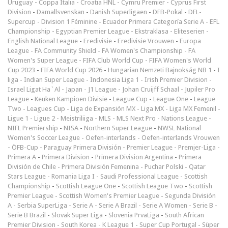
Uruguay
-
Coppa Italia
-
Croatia HNL
-
Cymru Premier
-
Cyprus First
Division
-
Damallsvenskan
-
Danish Superligaen
-
DFB-Pokal
-
DFL-
Supercup
-
Division 1 Féminine
-
Ecuador Primera Categoría Serie A
-
EFL
Championship
-
Egyptian Premier League
-
Ekstraklasa
-
Eliteserien
-
English National League
-
Eredivisie
-
Eredivisie Vrouwen
-
Europa
League
-
FA Community Shield
-
FA Women's Championship
-
FA
Women's Super League
-
FIFA Club World Cup
-
FIFA Women's World
Cup 2023
-
FIFA World Cup 2026
-
Hungarian Nemzeti Bajnokság NB 1
-
I
liga
-
Indian Super League
-
Indonesia Liga 1
-
Irish Premier Division
-
Israel Ligat Ha`Al
-
Japan - J1 League
-
Johan Cruijff Schaal
-
Jupiler Pro
League
-
Keuken Kampioen Divisie
-
League Cup
-
League One
-
League
Two
-
Leagues Cup
-
Liga de Expansión MX
-
Liga MX
-
Liga MX Femenil
-
Ligue 1
-
Ligue 2
-
Meistriliiga
-
MLS
-
MLS Next Pro
-
Nations League
-
NIFL Premiership
-
NISA
-
Northern Super League
-
NWSL National
Women's Soccer League
-
Oefen-interlands
-
Oefen-interlands Vrouwen
-
ÖFB-Cup
-
Paraguay Primera División
-
Premier League
-
Premjer-Liga
-
Primera A
-
Primera Division
-
Primera Division Argentina
-
Primera
División de Chile
-
Primera División Femenina
-
Puchar Polski
-
Qatar
Stars League
-
Romania Liga I
-
Saudi Professional League
-
Scottish
Championship
-
Scottish League One
-
Scottish League Two
-
Scottish
Premier League
-
Scottish Women's Premier League
-
Segunda División
A
-
Serbia SuperLiga
-
Serie A
-
Serie A Brazil
-
Serie A Women
-
Serie B
-
Serie B Brazil
-
Slovak Super Liga
-
Slovenia PrvaLiga
-
South African
Premier Division
-
South Korea - K League 1
-
Super Cup Portugal
-
Süper