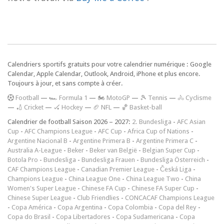
Calendriers sportifs gratuits pour votre calendrier numérique : Google
Calendar, Apple Calendar, Outlook, Android, iPhone et plus encore.
Toujours à jour, et sans compte à créer.
F
ootball
—
🏎️ Formula 1
—
🏍 MotoGP
—
🎾 Tennis
—
🚴 Cyclisme
—
🏏 Cricket
—
🏑 Hockey
—
🏈 NFL
—
🏀 Basket-ball
Calendrier de football Saison 2026 – 2027:
2. Bundesliga
-
AFC Asian
Cup
-
AFC Champions League
-
AFC Cup
-
Africa Cup of Nations
-
Argentine Nacional B
-
Argentine Primera B
-
Argentine Primera C
-
Australia A-League
-
Beker
-
Beker van België
-
Belgian Super Cup
-
Botola Pro
-
Bundesliga
-
Bundesliga Frauen
-
Bundesliga Österreich
-
CAF Champions League
-
Canadian Premier League
-
Česká Liga
-
Champions League
-
China League One
-
China League Two
-
China
Women's Super League
-
Chinese FA Cup
-
Chinese FA Super Cup
-
Chinese Super League
-
Club Friendlies
-
CONCACAF Champions League
-
Copa América
-
Copa Argentina
-
Copa Colombia
-
Copa del Rey
-
Copa do Brasil
-
Copa Libertadores
-
Copa Sudamericana
-
Copa