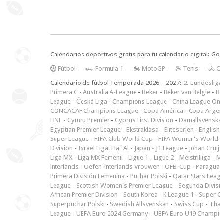
Calendarios deportivos gratis para tu calendario digital: G
F
útbol
—
🏎️ Formula 1
—
🏍 MotoGP
—
🎾 Tenis
—
🚴 C
Calendario de fútbol Temporada 2026 – 2027:
2. Bundeslig
Primera C
-
Australia A-League
-
Beker
-
Beker van België
-
B
League
-
Česká Liga
-
Champions League
-
China League O
CONCACAF Champions League
-
Copa América
-
Copa Arge
HNL
-
Cymru Premier
-
Cyprus First Division
-
Damallsvensk
Egyptian Premier League
-
Ekstraklasa
-
Eliteserien
-
English
Super League
-
FIFA Club World Cup
-
FIFA Women's World 
Division
-
Israel Ligat Ha`Al
-
Japan - J1 League
-
Johan Cruij
Liga MX
-
Liga MX Femenil
-
Ligue 1
-
Ligue 2
-
Meistriliiga
-
M
interlands
-
Oefen-interlands Vrouwen
-
ÖFB-Cup
-
Paraguay
Primera División Femenina
-
Puchar Polski
-
Qatar Stars Lea
League
-
Scottish Women's Premier League
-
Segunda Divis
African Premier Division
-
South Korea - K League 1
-
Super 
Superpuchar Polski
-
Swedish Allsvenskan
-
Swiss Cup
-
Tha
League
-
UEFA Euro 2024 Germany
-
UEFA Euro U19 Champi