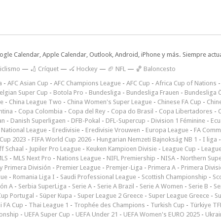
oogle Calendar, Apple Calendar, Outlook, Android, iPhone y más. Siempre actua
iclismo
—
🏏 Críquet
—
🏑 Hockey
—
🏈 NFL
—
🏀 Baloncesto
a
-
AFC Asian Cup
-
AFC Champions League
-
AFC Cup
-
Africa Cup of Nations
elgian Super Cup
-
Botola Pro
-
Bundesliga
-
Bundesliga Frauen
-
Bundesliga Ö
ne
-
China League Two
-
China Women's Super League
-
Chinese FA Cup
-
Chin
ntina
-
Copa Colombia
-
Copa del Rey
-
Copa do Brasil
-
Copa Libertadores
-
an
-
Danish Superligaen
-
DFB-Pokal
-
DFL-Supercup
-
Division 1 Féminine
-
Ecu
 National League
-
Eredivisie
-
Eredivisie Vrouwen
-
Europa League
-
FA Commu
Cup 2023
-
FIFA World Cup 2026
-
Hungarian Nemzeti Bajnokság NB 1
-
I liga
ff Schaal
-
Jupiler Pro League
-
Keuken Kampioen Divisie
-
League Cup
-
Leagu
LS
-
MLS Next Pro
-
Nations League
-
NIFL Premiership
-
NISA
-
Northern Sup
 Primera División
-
Premier League
-
Premjer-Liga
-
Primera A
-
Primera Divis
gue
-
Romania Liga I
-
Saudi Professional League
-
Scottish Championship
-
Sc
ión A
-
Serbia SuperLiga
-
Serie A
-
Serie A Brazil
-
Serie A Women
-
Serie B
-
Se
Cup Portugal
-
Süper Kupa
-
Super League 2 Greece
-
Super League Greece
-
S
i FA Cup
-
Thai League 1
-
Trophée des Champions
-
Turkish Cup
-
Türkiye TFF
onship
-
UEFA Super Cup
-
UEFA Under 21
-
UEFA Women's EURO 2025
-
Ukrai