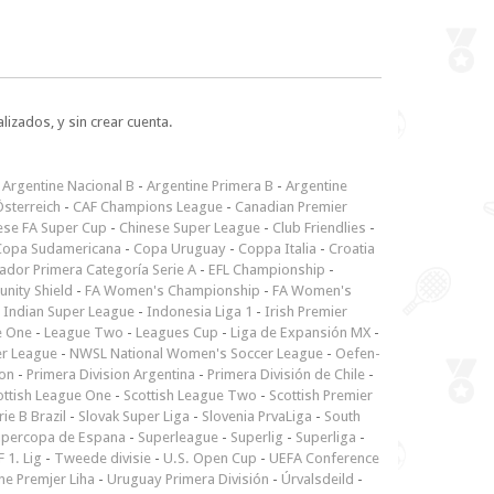
lizados, y sin crear cuenta.
-
Argentine Nacional B
-
Argentine Primera B
-
Argentine
sterreich
-
CAF Champions League
-
Canadian Premier
ese FA Super Cup
-
Chinese Super League
-
Club Friendlies
-
Copa Sudamericana
-
Copa Uruguay
-
Coppa Italia
-
Croatia
ador Primera Categoría Serie A
-
EFL Championship
-
nity Shield
-
FA Women's Championship
-
FA Women's
-
Indian Super League
-
Indonesia Liga 1
-
Irish Premier
e One
-
League Two
-
Leagues Cup
-
Liga de Expansión MX
-
er League
-
NWSL National Women's Soccer League
-
Oefen-
ion
-
Primera Division Argentina
-
Primera División de Chile
-
ottish League One
-
Scottish League Two
-
Scottish Premier
rie B Brazil
-
Slovak Super Liga
-
Slovenia PrvaLiga
-
South
upercopa de Espana
-
Superleague
-
Superlig
-
Superliga
-
 1. Lig
-
Tweede divisie
-
U.S. Open Cup
-
UEFA Conference
ne Premjer Liha
-
Uruguay Primera División
-
Úrvalsdeild
-