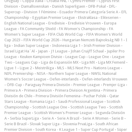
Uruguay
-
Coppa Italia
-
Croatia HNL
-
Cymru Premier
-
Cyprus First
Division
-
Damallsvenskan
-
Danish Superligaen
-
DFB-Pokal
-
DFL-
Supercup
-
Division 1 Féminine
-
Ecuador Primera Categoría Serie A
-
EFL
Championship
-
Egyptian Premier League
-
Ekstraklasa
-
Eliteserien
-
English National League
-
Eredivisie
-
Eredivisie Vrouwen
-
Europa
League
-
FA Community Shield
-
FA Women's Championship
-
FA
Women's Super League
-
FIFA Club World Cup
-
FIFA Women's World
Cup 2023
-
FIFA World Cup 2026
-
Hungarian Nemzeti Bajnokság NB 1
-
I
liga
-
Indian Super League
-
Indonesia Liga 1
-
Irish Premier Division
-
Israel Ligat Ha`Al
-
Japan - J1 League
-
Johan Cruijff Schaal
-
Jupiler Pro
League
-
Keuken Kampioen Divisie
-
League Cup
-
League One
-
League
Two
-
Leagues Cup
-
Liga de Expansión MX
-
Liga MX
-
Liga MX Femenil
-
Ligue 1
-
Ligue 2
-
Meistriliiga
-
MLS
-
MLS Next Pro
-
Nations League
-
NIFL Premiership
-
NISA
-
Northern Super League
-
NWSL National
Women's Soccer League
-
Oefen-interlands
-
Oefen-interlands Vrouwen
-
ÖFB-Cup
-
Paraguay Primera División
-
Premier League
-
Premjer-Liga
-
Primera A
-
Primera Division
-
Primera Division Argentina
-
Primera
División de Chile
-
Primera División Femenina
-
Puchar Polski
-
Qatar
Stars League
-
Romania Liga I
-
Saudi Professional League
-
Scottish
Championship
-
Scottish League One
-
Scottish League Two
-
Scottish
Premier League
-
Scottish Women's Premier League
-
Segunda División
A
-
Serbia SuperLiga
-
Serie A
-
Serie A Brazil
-
Serie A Women
-
Serie B
-
Serie B Brazil
-
Slovak Super Liga
-
Slovenia PrvaLiga
-
South African
Premier Division
-
South Korea - K League 1
-
Super Cup Portugal
-
Süper