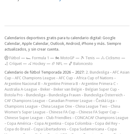
Calendarios deportivos gratis para tu calendario digital: Google
Calendar, Apple Calendar, Outlook, Android, iPhone y más. Siempre
actualizados, y sin crear cuenta.
F
útbol
—
🏎️ Formula 1
—
🏍 MotoGP
—
🎾 Tenis
—
🚴 Ciclismo
—
🏏 Críquet
—
🏑 Hockey
—
🏈 NFL
—
🏀 Baloncesto
Calendario de fútbol Temporada 2026 – 2027:
2. Bundesliga
-
AFC Asian
Cup
-
AFC Champions League
-
AFC Cup
-
Africa Cup of Nations
-
Argentine Nacional B
-
Argentine Primera B
-
Argentine Primera C
-
Australia A-League
-
Beker
-
Beker van België
-
Belgian Super Cup
-
Botola Pro
-
Bundesliga
-
Bundesliga Frauen
-
Bundesliga Österreich
-
CAF Champions League
-
Canadian Premier League
-
Česká Liga
-
Champions League
-
China League One
-
China League Two
-
China
Women's Super League
-
Chinese FA Cup
-
Chinese FA Super Cup
-
Chinese Super League
-
Club Friendlies
-
CONCACAF Champions League
-
Copa América
-
Copa Argentina
-
Copa Colombia
-
Copa del Rey
-
Copa do Brasil
-
Copa Libertadores
-
Copa Sudamericana
-
Copa