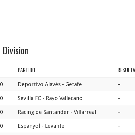
 Division
PARTIDO
RESULT
30
Deportivo Alavés - Getafe
–
30
Sevilla FC - Rayo Vallecano
–
00
Racing de Santander - Villarreal
–
00
Espanyol - Levante
–