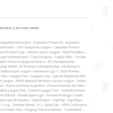
lizados, y sin crear cuenta.
-
Argentine Nacional B
-
Argentine Primera B
-
Argentine
sterreich
-
CAF Champions League
-
Canadian Premier
ese FA Super Cup
-
Chinese Super League
-
Club Friendlies
-
Copa Sudamericana
-
Copa Uruguay
-
Coppa Italia
-
Croatia
ador Primera Categoría Serie A
-
EFL Championship
-
nity Shield
-
FA Women's Championship
-
FA Women's
-
Indian Super League
-
Indonesia Liga 1
-
Irish Premier
e One
-
League Two
-
Leagues Cup
-
Liga de Expansión MX
-
er League
-
NWSL National Women's Soccer League
-
Oefen-
ion
-
Primera Division Argentina
-
Primera División de Chile
-
ottish League One
-
Scottish League Two
-
Scottish Premier
rie B Brazil
-
Slovak Super Liga
-
Slovenia PrvaLiga
-
South
upercopa de Espana
-
Superleague
-
Superlig
-
Superliga
-
 1. Lig
-
Tweede divisie
-
U.S. Open Cup
-
UEFA Conference
ne Premjer Liha
-
Uruguay Primera División
-
Úrvalsdeild
-