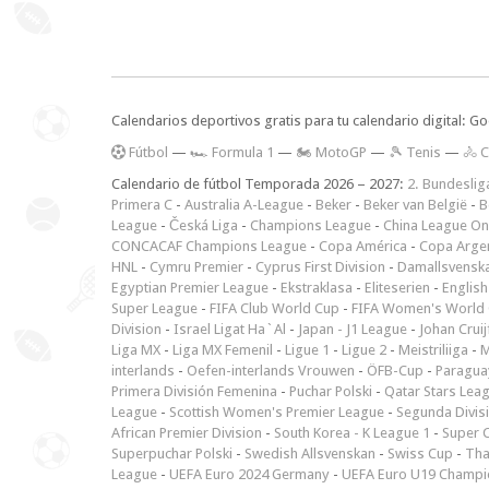
Calendarios deportivos gratis para tu calendario digital: G
F
útbol
—
🏎️ Formula 1
—
🏍 MotoGP
—
🎾 Tenis
—
🚴 C
Calendario de fútbol Temporada 2026 – 2027:
2. Bundeslig
Primera C
-
Australia A-League
-
Beker
-
Beker van België
-
B
League
-
Česká Liga
-
Champions League
-
China League O
CONCACAF Champions League
-
Copa América
-
Copa Arge
HNL
-
Cymru Premier
-
Cyprus First Division
-
Damallsvensk
Egyptian Premier League
-
Ekstraklasa
-
Eliteserien
-
English
Super League
-
FIFA Club World Cup
-
FIFA Women's World 
Division
-
Israel Ligat Ha`Al
-
Japan - J1 League
-
Johan Cruij
Liga MX
-
Liga MX Femenil
-
Ligue 1
-
Ligue 2
-
Meistriliiga
-
M
interlands
-
Oefen-interlands Vrouwen
-
ÖFB-Cup
-
Paraguay
Primera División Femenina
-
Puchar Polski
-
Qatar Stars Lea
League
-
Scottish Women's Premier League
-
Segunda Divis
African Premier Division
-
South Korea - K League 1
-
Super 
Superpuchar Polski
-
Swedish Allsvenskan
-
Swiss Cup
-
Tha
League
-
UEFA Euro 2024 Germany
-
UEFA Euro U19 Champi