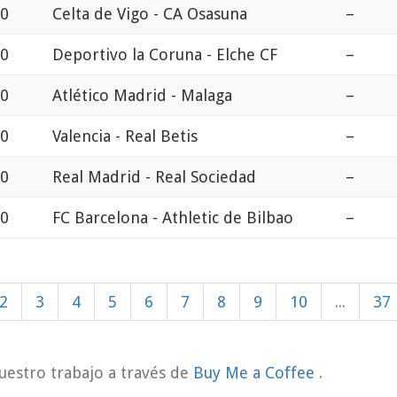
30
Celta de Vigo - CA Osasuna
–
00
Deportivo la Coruna - Elche CF
–
00
Atlético Madrid - Malaga
–
00
Valencia - Real Betis
–
00
Real Madrid - Real Sociedad
–
00
FC Barcelona - Athletic de Bilbao
–
2
3
4
5
6
7
8
9
10
...
37
uestro trabajo a través de
Buy Me a Coffee
.