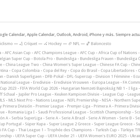
oogle Calendar, Apple Calendar, Outlook, Android, iPhone y más. Siempre actua
iclismo
—
🏏 Críquet
—
🏑 Hockey
—
🏈 NFL
—
🏀 Baloncesto
a
-
AFC Asian Cup
-
AFC Champions League
-
AFC Cup
-
Africa Cup of Nations
elgian Super Cup
-
Botola Pro
-
Bundesliga
-
Bundesliga Frauen
-
Bundesliga Ö
ne
-
China League Two
-
China Women's Super League
-
Chinese FA Cup
-
Chin
ntina
-
Copa Colombia
-
Copa del Rey
-
Copa do Brasil
-
Copa Libertadores
-
an
-
Danish Superligaen
-
DFB-Pokal
-
DFL-Supercup
-
Division 1 Féminine
-
Ecu
 National League
-
Eredivisie
-
Eredivisie Vrouwen
-
Europa League
-
FA Commu
Cup 2023
-
FIFA World Cup 2026
-
Hungarian Nemzeti Bajnokság NB 1
-
I liga
ff Schaal
-
Jupiler Pro League
-
Keuken Kampioen Divisie
-
League Cup
-
Leagu
LS
-
MLS Next Pro
-
Nations League
-
NIFL Premiership
-
NISA
-
Northern Sup
 Primera División
-
Premier League
-
Premjer-Liga
-
Primera A
-
Primera Divis
gue
-
Romania Liga I
-
Saudi Professional League
-
Scottish Championship
-
Sc
ión A
-
Serbia SuperLiga
-
Serie A
-
Serie A Brazil
-
Serie A Women
-
Serie B
-
Se
Cup Portugal
-
Süper Kupa
-
Super League 2 Greece
-
Super League Greece
-
S
i FA Cup
-
Thai League 1
-
Trophée des Champions
-
Turkish Cup
-
Türkiye TFF
onship
-
UEFA Super Cup
-
UEFA Under 21
-
UEFA Women's EURO 2025
-
Ukrai