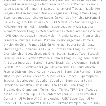
liga
-
Indian Super League
-
Indonesia Liga 1
-
Irish Premier Division
-
Israel Ligat Ha`Al
-
Japan - J1 League
-
Johan Cruijff Schaal
-
Jupiler Pro
League
-
Keuken Kampioen Divisie
-
League Cup
-
League One
-
League
Two
-
Leagues Cup
-
Liga de Expansión MX
-
Liga MX
-
Liga MX Femenil
-
Ligue 1
-
Ligue 2
-
Meistriliiga
-
MLS
-
MLS Next Pro
-
Nations League
-
NIFL Premiership
-
NISA
-
Northern Super League
-
NWSL National
Women's Soccer League
-
Oefen-interlands
-
Oefen-interlands Vrouwen
-
ÖFB-Cup
-
Paraguay Primera División
-
Premier League
-
Premjer-Liga
-
Primera A
-
Primera Division
-
Primera Division Argentina
-
Primera
División de Chile
-
Primera División Femenina
-
Puchar Polski
-
Qatar
Stars League
-
Romania Liga I
-
Saudi Professional League
-
Scottish
Championship
-
Scottish League One
-
Scottish League Two
-
Scottish
Premier League
-
Scottish Women's Premier League
-
Segunda División
A
-
Serbia SuperLiga
-
Serie A
-
Serie A Brazil
-
Serie A Women
-
Serie B
-
Serie B Brazil
-
Slovak Super Liga
-
Slovenia PrvaLiga
-
South African
Premier Division
-
South Korea - K League 1
-
Super Cup Portugal
-
Süper
Kupa
-
Super League 2 Greece
-
Super League Greece
-
Supercopa de
Espana
-
Superleague
-
Superlig
-
Superliga
-
Superpuchar Polski
-
Swedish Allsvenskan
-
Swiss Cup
-
Thai FA Cup
-
Thai League 1
-
Trophée des Champions
-
Turkish Cup
-
Türkiye TFF 1. Lig
-
Tweede
divisie
-
U.S. Open Cup
-
UEFA Conference League
-
UEFA Euro 2024
Germany
-
UEFA Euro U19 Championship
-
UEFA Super Cup
-
UEFA
Under 21
-
UEFA Women's EURO 2025
-
Ukraine Premjer Liha
-
Uruguay