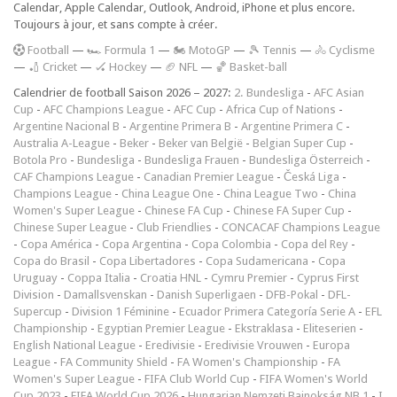
Calendar, Apple Calendar, Outlook, Android, iPhone et plus encore.
Toujours à jour, et sans compte à créer.
F
ootball
—
🏎️ Formula 1
—
🏍 MotoGP
—
🎾 Tennis
—
🚴 Cyclisme
—
🏏 Cricket
—
🏑 Hockey
—
🏈 NFL
—
🏀 Basket-ball
Calendrier de football Saison 2026 – 2027:
2. Bundesliga
-
AFC Asian
Cup
-
AFC Champions League
-
AFC Cup
-
Africa Cup of Nations
-
Argentine Nacional B
-
Argentine Primera B
-
Argentine Primera C
-
Australia A-League
-
Beker
-
Beker van België
-
Belgian Super Cup
-
Botola Pro
-
Bundesliga
-
Bundesliga Frauen
-
Bundesliga Österreich
-
CAF Champions League
-
Canadian Premier League
-
Česká Liga
-
Champions League
-
China League One
-
China League Two
-
China
Women's Super League
-
Chinese FA Cup
-
Chinese FA Super Cup
-
Chinese Super League
-
Club Friendlies
-
CONCACAF Champions League
-
Copa América
-
Copa Argentina
-
Copa Colombia
-
Copa del Rey
-
Copa do Brasil
-
Copa Libertadores
-
Copa Sudamericana
-
Copa
Uruguay
-
Coppa Italia
-
Croatia HNL
-
Cymru Premier
-
Cyprus First
Division
-
Damallsvenskan
-
Danish Superligaen
-
DFB-Pokal
-
DFL-
Supercup
-
Division 1 Féminine
-
Ecuador Primera Categoría Serie A
-
EFL
Championship
-
Egyptian Premier League
-
Ekstraklasa
-
Eliteserien
-
English National League
-
Eredivisie
-
Eredivisie Vrouwen
-
Europa
League
-
FA Community Shield
-
FA Women's Championship
-
FA
Women's Super League
-
FIFA Club World Cup
-
FIFA Women's World
Cup 2023
-
FIFA World Cup 2026
-
Hungarian Nemzeti Bajnokság NB 1
-
I