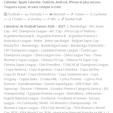
Calendar, Apple Calendar, Outlook, Android, iPhone et plus encore.
Toujours à jour, et sans compte à créer.
F
ootball
—
🏎️ Formula 1
—
🏍 MotoGP
—
🎾 Tennis
—
🚴 Cyclisme
—
🏏 Cricket
—
🏑 Hockey
—
🏈 NFL
—
🏀 Basket-ball
Calendrier de football Saison 2026 – 2027:
2. Bundesliga
-
AFC Asian
Cup
-
AFC Champions League
-
AFC Cup
-
Africa Cup of Nations
-
Argentine Nacional B
-
Argentine Primera B
-
Argentine Primera C
-
Australia A-League
-
Beker
-
Beker van België
-
Belgian Super Cup
-
Botola Pro
-
Bundesliga
-
Bundesliga Frauen
-
Bundesliga Österreich
-
CAF Champions League
-
Canadian Premier League
-
Česká Liga
-
Champions League
-
China League One
-
China League Two
-
China
Women's Super League
-
Chinese FA Cup
-
Chinese FA Super Cup
-
Chinese Super League
-
Club Friendlies
-
CONCACAF Champions League
-
Copa América
-
Copa Argentina
-
Copa Colombia
-
Copa del Rey
-
Copa do Brasil
-
Copa Libertadores
-
Copa Sudamericana
-
Copa
Uruguay
-
Coppa Italia
-
Croatia HNL
-
Cymru Premier
-
Cyprus First
Division
-
Damallsvenskan
-
Danish Superligaen
-
DFB-Pokal
-
DFL-
Supercup
-
Division 1 Féminine
-
Ecuador Primera Categoría Serie A
-
EFL
Championship
-
Egyptian Premier League
-
Ekstraklasa
-
Eliteserien
-
English National League
-
Eredivisie
-
Eredivisie Vrouwen
-
Europa
League
-
FA Community Shield
-
FA Women's Championship
-
FA
Women's Super League
-
FIFA Club World Cup
-
FIFA Women's World
Cup 2023
-
FIFA World Cup 2026
-
Hungarian Nemzeti Bajnokság NB 1
-
I