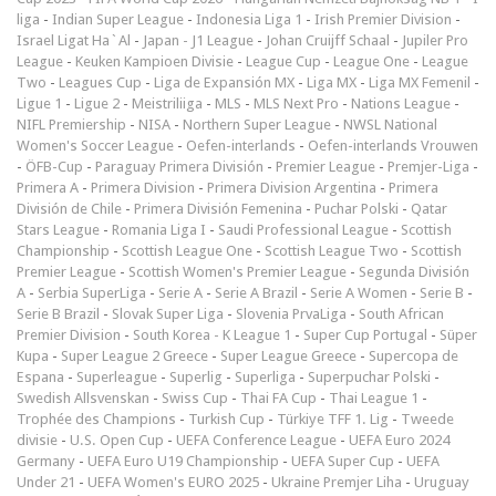
liga
-
Indian Super League
-
Indonesia Liga 1
-
Irish Premier Division
-
Israel Ligat Ha`Al
-
Japan - J1 League
-
Johan Cruijff Schaal
-
Jupiler Pro
League
-
Keuken Kampioen Divisie
-
League Cup
-
League One
-
League
Two
-
Leagues Cup
-
Liga de Expansión MX
-
Liga MX
-
Liga MX Femenil
-
Ligue 1
-
Ligue 2
-
Meistriliiga
-
MLS
-
MLS Next Pro
-
Nations League
-
NIFL Premiership
-
NISA
-
Northern Super League
-
NWSL National
Women's Soccer League
-
Oefen-interlands
-
Oefen-interlands Vrouwen
-
ÖFB-Cup
-
Paraguay Primera División
-
Premier League
-
Premjer-Liga
-
Primera A
-
Primera Division
-
Primera Division Argentina
-
Primera
División de Chile
-
Primera División Femenina
-
Puchar Polski
-
Qatar
Stars League
-
Romania Liga I
-
Saudi Professional League
-
Scottish
Championship
-
Scottish League One
-
Scottish League Two
-
Scottish
Premier League
-
Scottish Women's Premier League
-
Segunda División
A
-
Serbia SuperLiga
-
Serie A
-
Serie A Brazil
-
Serie A Women
-
Serie B
-
Serie B Brazil
-
Slovak Super Liga
-
Slovenia PrvaLiga
-
South African
Premier Division
-
South Korea - K League 1
-
Super Cup Portugal
-
Süper
Kupa
-
Super League 2 Greece
-
Super League Greece
-
Supercopa de
Espana
-
Superleague
-
Superlig
-
Superliga
-
Superpuchar Polski
-
Swedish Allsvenskan
-
Swiss Cup
-
Thai FA Cup
-
Thai League 1
-
Trophée des Champions
-
Turkish Cup
-
Türkiye TFF 1. Lig
-
Tweede
divisie
-
U.S. Open Cup
-
UEFA Conference League
-
UEFA Euro 2024
Germany
-
UEFA Euro U19 Championship
-
UEFA Super Cup
-
UEFA
Under 21
-
UEFA Women's EURO 2025
-
Ukraine Premjer Liha
-
Uruguay