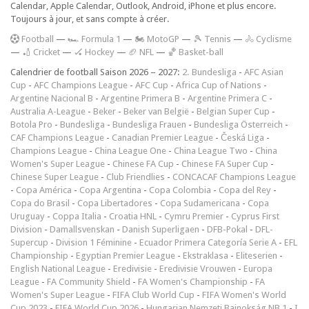
Calendar, Apple Calendar, Outlook, Android, iPhone et plus encore.
Toujours à jour, et sans compte à créer.
F
ootball
—
🏎️ Formula 1
—
🏍 MotoGP
—
🎾 Tennis
—
🚴 Cyclisme
—
🏏 Cricket
—
🏑 Hockey
—
🏈 NFL
—
🏀 Basket-ball
Calendrier de football Saison 2026 – 2027:
2. Bundesliga
-
AFC Asian
Cup
-
AFC Champions League
-
AFC Cup
-
Africa Cup of Nations
-
Argentine Nacional B
-
Argentine Primera B
-
Argentine Primera C
-
Australia A-League
-
Beker
-
Beker van België
-
Belgian Super Cup
-
Botola Pro
-
Bundesliga
-
Bundesliga Frauen
-
Bundesliga Österreich
-
CAF Champions League
-
Canadian Premier League
-
Česká Liga
-
Champions League
-
China League One
-
China League Two
-
China
Women's Super League
-
Chinese FA Cup
-
Chinese FA Super Cup
-
Chinese Super League
-
Club Friendlies
-
CONCACAF Champions League
-
Copa América
-
Copa Argentina
-
Copa Colombia
-
Copa del Rey
-
Copa do Brasil
-
Copa Libertadores
-
Copa Sudamericana
-
Copa
Uruguay
-
Coppa Italia
-
Croatia HNL
-
Cymru Premier
-
Cyprus First
Division
-
Damallsvenskan
-
Danish Superligaen
-
DFB-Pokal
-
DFL-
Supercup
-
Division 1 Féminine
-
Ecuador Primera Categoría Serie A
-
EFL
Championship
-
Egyptian Premier League
-
Ekstraklasa
-
Eliteserien
-
English National League
-
Eredivisie
-
Eredivisie Vrouwen
-
Europa
League
-
FA Community Shield
-
FA Women's Championship
-
FA
Women's Super League
-
FIFA Club World Cup
-
FIFA Women's World
Cup 2023
-
FIFA World Cup 2026
-
Hungarian Nemzeti Bajnokság NB 1
-
I