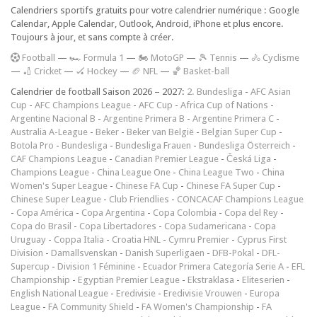
Calendriers sportifs gratuits pour votre calendrier numérique : Google
Calendar, Apple Calendar, Outlook, Android, iPhone et plus encore.
Toujours à jour, et sans compte à créer.
F
ootball
—
🏎️ Formula 1
—
🏍 MotoGP
—
🎾 Tennis
—
🚴 Cyclisme
—
🏏 Cricket
—
🏑 Hockey
—
🏈 NFL
—
🏀 Basket-ball
Calendrier de football Saison 2026 – 2027:
2. Bundesliga
-
AFC Asian
Cup
-
AFC Champions League
-
AFC Cup
-
Africa Cup of Nations
-
Argentine Nacional B
-
Argentine Primera B
-
Argentine Primera C
-
Australia A-League
-
Beker
-
Beker van België
-
Belgian Super Cup
-
Botola Pro
-
Bundesliga
-
Bundesliga Frauen
-
Bundesliga Österreich
-
CAF Champions League
-
Canadian Premier League
-
Česká Liga
-
Champions League
-
China League One
-
China League Two
-
China
Women's Super League
-
Chinese FA Cup
-
Chinese FA Super Cup
-
Chinese Super League
-
Club Friendlies
-
CONCACAF Champions League
-
Copa América
-
Copa Argentina
-
Copa Colombia
-
Copa del Rey
-
Copa do Brasil
-
Copa Libertadores
-
Copa Sudamericana
-
Copa
Uruguay
-
Coppa Italia
-
Croatia HNL
-
Cymru Premier
-
Cyprus First
Division
-
Damallsvenskan
-
Danish Superligaen
-
DFB-Pokal
-
DFL-
Supercup
-
Division 1 Féminine
-
Ecuador Primera Categoría Serie A
-
EFL
Championship
-
Egyptian Premier League
-
Ekstraklasa
-
Eliteserien
-
English National League
-
Eredivisie
-
Eredivisie Vrouwen
-
Europa
League
-
FA Community Shield
-
FA Women's Championship
-
FA