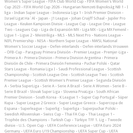
Women's Super League
-
FIFA Club World Cup
-
FIFA Women's World
Cup 2023
-
FIFA World Cup 2026
-
Hungarian Nemzeti Bajnokság NB 1
-
I
liga
-
Indian Super League
-
Indonesia Liga 1
-
Irish Premier Division
-
Israel Ligat Ha`Al
-
Japan - J1 League
-
Johan Cruijff Schaal
-
Jupiler Pro
League
-
Keuken Kampioen Divisie
-
League Cup
-
League One
-
League
Two
-
Leagues Cup
-
Liga de Expansión MX
-
Liga MX
-
Liga MX Femenil
-
Ligue 1
-
Ligue 2
-
Meistriliiga
-
MLS
-
MLS Next Pro
-
Nations League
-
NIFL Premiership
-
NISA
-
Northern Super League
-
NWSL National
Women's Soccer League
-
Oefen-interlands
-
Oefen-interlands Vrouwen
-
ÖFB-Cup
-
Paraguay Primera División
-
Premier League
-
Premjer-Liga
-
Primera A
-
Primera Division
-
Primera Division Argentina
-
Primera
División de Chile
-
Primera División Femenina
-
Puchar Polski
-
Qatar
Stars League
-
Romania Liga I
-
Saudi Professional League
-
Scottish
Championship
-
Scottish League One
-
Scottish League Two
-
Scottish
Premier League
-
Scottish Women's Premier League
-
Segunda División
A
-
Serbia SuperLiga
-
Serie A
-
Serie A Brazil
-
Serie A Women
-
Serie B
-
Serie B Brazil
-
Slovak Super Liga
-
Slovenia PrvaLiga
-
South African
Premier Division
-
South Korea - K League 1
-
Super Cup Portugal
-
Süper
Kupa
-
Super League 2 Greece
-
Super League Greece
-
Supercopa de
Espana
-
Superleague
-
Superlig
-
Superliga
-
Superpuchar Polski
-
Swedish Allsvenskan
-
Swiss Cup
-
Thai FA Cup
-
Thai League 1
-
Trophée des Champions
-
Turkish Cup
-
Türkiye TFF 1. Lig
-
Tweede
divisie
-
U.S. Open Cup
-
UEFA Conference League
-
UEFA Euro 2024
Germany
-
UEFA Euro U19 Championship
-
UEFA Super Cup
-
UEFA