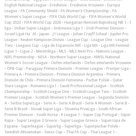
English National League
-
Eredivisie
-
Eredivisie Vrouwen
-
Europa
League
-
FA Community Shield
-
FA Women's Championship
-
FA
Women's Super League
-
FIFA Club World Cup
-
FIFA Women's World
Cup 2023
-
FIFA World Cup 2026
-
Hungarian Nemzeti Bajnokság NB 1
-
I
liga
-
Indian Super League
-
Indonesia Liga 1
-
Irish Premier Division
-
Israel Ligat Ha`Al
-
Japan - J1 League
-
Johan Cruijff Schaal
-
Jupiler Pro
League
-
Keuken Kampioen Divisie
-
League Cup
-
League One
-
League
Two
-
Leagues Cup
-
Liga de Expansión MX
-
Liga MX
-
Liga MX Femenil
-
Ligue 1
-
Ligue 2
-
Meistriliiga
-
MLS
-
MLS Next Pro
-
Nations League
-
NIFL Premiership
-
NISA
-
Northern Super League
-
NWSL National
Women's Soccer League
-
Oefen-interlands
-
Oefen-interlands Vrouwen
-
ÖFB-Cup
-
Paraguay Primera División
-
Premier League
-
Premjer-Liga
-
Primera A
-
Primera Division
-
Primera Division Argentina
-
Primera
División de Chile
-
Primera División Femenina
-
Puchar Polski
-
Qatar
Stars League
-
Romania Liga I
-
Saudi Professional League
-
Scottish
Championship
-
Scottish League One
-
Scottish League Two
-
Scottish
Premier League
-
Scottish Women's Premier League
-
Segunda División
A
-
Serbia SuperLiga
-
Serie A
-
Serie A Brazil
-
Serie A Women
-
Serie B
-
Serie B Brazil
-
Slovak Super Liga
-
Slovenia PrvaLiga
-
South African
Premier Division
-
South Korea - K League 1
-
Super Cup Portugal
-
Süper
Kupa
-
Super League 2 Greece
-
Super League Greece
-
Supercopa de
Espana
-
Superleague
-
Superlig
-
Superliga
-
Superpuchar Polski
-
Swedish Allsvenskan
-
Swiss Cup
-
Thai FA Cup
-
Thai League 1
-