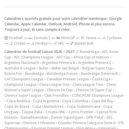
Calendriers sportifs gratuits pour votre calendrier numérique : Google
Calendar, Apple Calendar, Outlook, Android, iPhone et plus encore.
Toujours à jour, et sans compte à créer.
F
ootball
—
🏎️ Formula 1
—
🏍 MotoGP
—
🎾 Tennis
—
🚴 Cyclisme
—
🏏 Cricket
—
🏑 Hockey
—
🏈 NFL
—
🏀 Basket-ball
Calendrier de football Saison 2026 – 2027:
2. Bundesliga
-
AFC Asian
Cup
-
AFC Champions League
-
AFC Cup
-
Africa Cup of Nations
-
Argentine Nacional B
-
Argentine Primera B
-
Argentine Primera C
-
Australia A-League
-
Beker
-
Beker van België
-
Belgian Super Cup
-
Botola Pro
-
Bundesliga
-
Bundesliga Frauen
-
Bundesliga Österreich
-
CAF Champions League
-
Canadian Premier League
-
Česká Liga
-
Champions League
-
China League One
-
China League Two
-
China
Women's Super League
-
Chinese FA Cup
-
Chinese FA Super Cup
-
Chinese Super League
-
Club Friendlies
-
CONCACAF Champions League
-
Copa América
-
Copa Argentina
-
Copa Colombia
-
Copa del Rey
-
Copa do Brasil
-
Copa Libertadores
-
Copa Sudamericana
-
Copa
Uruguay
-
Coppa Italia
-
Croatia HNL
-
Cymru Premier
-
Cyprus First
Division
-
Damallsvenskan
-
Danish Superligaen
-
DFB-Pokal
-
DFL-
Supercup
-
Division 1 Féminine
-
Ecuador Primera Categoría Serie A
-
EFL
Championship
-
Egyptian Premier League
-
Ekstraklasa
-
Eliteserien
-