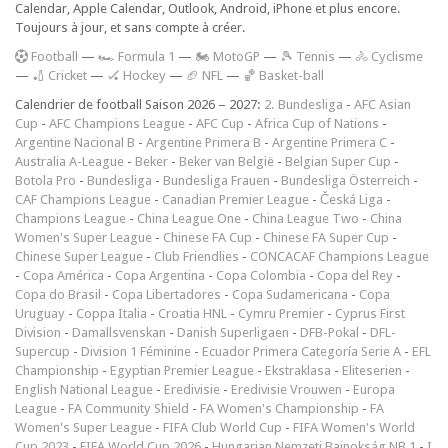
Calendar, Apple Calendar, Outlook, Android, iPhone et plus encore.
Toujours à jour, et sans compte à créer.
F
ootball
—
🏎️ Formula 1
—
🏍 MotoGP
—
🎾 Tennis
—
🚴 Cyclisme
—
🏏 Cricket
—
🏑 Hockey
—
🏈 NFL
—
🏀 Basket-ball
Calendrier de football Saison 2026 – 2027:
2. Bundesliga
-
AFC Asian
Cup
-
AFC Champions League
-
AFC Cup
-
Africa Cup of Nations
-
Argentine Nacional B
-
Argentine Primera B
-
Argentine Primera C
-
Australia A-League
-
Beker
-
Beker van België
-
Belgian Super Cup
-
Botola Pro
-
Bundesliga
-
Bundesliga Frauen
-
Bundesliga Österreich
-
CAF Champions League
-
Canadian Premier League
-
Česká Liga
-
Champions League
-
China League One
-
China League Two
-
China
Women's Super League
-
Chinese FA Cup
-
Chinese FA Super Cup
-
Chinese Super League
-
Club Friendlies
-
CONCACAF Champions League
-
Copa América
-
Copa Argentina
-
Copa Colombia
-
Copa del Rey
-
Copa do Brasil
-
Copa Libertadores
-
Copa Sudamericana
-
Copa
Uruguay
-
Coppa Italia
-
Croatia HNL
-
Cymru Premier
-
Cyprus First
Division
-
Damallsvenskan
-
Danish Superligaen
-
DFB-Pokal
-
DFL-
Supercup
-
Division 1 Féminine
-
Ecuador Primera Categoría Serie A
-
EFL
Championship
-
Egyptian Premier League
-
Ekstraklasa
-
Eliteserien
-
English National League
-
Eredivisie
-
Eredivisie Vrouwen
-
Europa
League
-
FA Community Shield
-
FA Women's Championship
-
FA
Women's Super League
-
FIFA Club World Cup
-
FIFA Women's World
Cup 2023
-
FIFA World Cup 2026
-
Hungarian Nemzeti Bajnokság NB 1
-
I