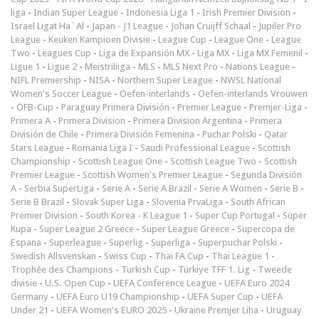
liga
-
Indian Super League
-
Indonesia Liga 1
-
Irish Premier Division
-
Israel Ligat Ha`Al
-
Japan - J1 League
-
Johan Cruijff Schaal
-
Jupiler Pro
League
-
Keuken Kampioen Divisie
-
League Cup
-
League One
-
League
Two
-
Leagues Cup
-
Liga de Expansión MX
-
Liga MX
-
Liga MX Femenil
-
Ligue 1
-
Ligue 2
-
Meistriliiga
-
MLS
-
MLS Next Pro
-
Nations League
-
NIFL Premiership
-
NISA
-
Northern Super League
-
NWSL National
Women's Soccer League
-
Oefen-interlands
-
Oefen-interlands Vrouwen
-
ÖFB-Cup
-
Paraguay Primera División
-
Premier League
-
Premjer-Liga
-
Primera A
-
Primera Division
-
Primera Division Argentina
-
Primera
División de Chile
-
Primera División Femenina
-
Puchar Polski
-
Qatar
Stars League
-
Romania Liga I
-
Saudi Professional League
-
Scottish
Championship
-
Scottish League One
-
Scottish League Two
-
Scottish
Premier League
-
Scottish Women's Premier League
-
Segunda División
A
-
Serbia SuperLiga
-
Serie A
-
Serie A Brazil
-
Serie A Women
-
Serie B
-
Serie B Brazil
-
Slovak Super Liga
-
Slovenia PrvaLiga
-
South African
Premier Division
-
South Korea - K League 1
-
Super Cup Portugal
-
Süper
Kupa
-
Super League 2 Greece
-
Super League Greece
-
Supercopa de
Espana
-
Superleague
-
Superlig
-
Superliga
-
Superpuchar Polski
-
Swedish Allsvenskan
-
Swiss Cup
-
Thai FA Cup
-
Thai League 1
-
Trophée des Champions
-
Turkish Cup
-
Türkiye TFF 1. Lig
-
Tweede
divisie
-
U.S. Open Cup
-
UEFA Conference League
-
UEFA Euro 2024
Germany
-
UEFA Euro U19 Championship
-
UEFA Super Cup
-
UEFA
Under 21
-
UEFA Women's EURO 2025
-
Ukraine Premjer Liha
-
Uruguay