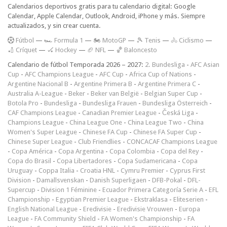
Calendarios deportivos gratis para tu calendario digital: Google
Calendar, Apple Calendar, Outlook, Android, iPhone y más. Siempre
actualizados, y sin crear cuenta.
F
útbol
—
🏎️ Formula 1
—
🏍 MotoGP
—
🎾 Tenis
—
🚴 Ciclismo
—
🏏 Críquet
—
🏑 Hockey
—
🏈 NFL
—
🏀 Baloncesto
Calendario de fútbol Temporada 2026 – 2027:
2. Bundesliga
-
AFC Asian
Cup
-
AFC Champions League
-
AFC Cup
-
Africa Cup of Nations
-
Argentine Nacional B
-
Argentine Primera B
-
Argentine Primera C
-
Australia A-League
-
Beker
-
Beker van België
-
Belgian Super Cup
-
Botola Pro
-
Bundesliga
-
Bundesliga Frauen
-
Bundesliga Österreich
-
CAF Champions League
-
Canadian Premier League
-
Česká Liga
-
Champions League
-
China League One
-
China League Two
-
China
Women's Super League
-
Chinese FA Cup
-
Chinese FA Super Cup
-
Chinese Super League
-
Club Friendlies
-
CONCACAF Champions League
-
Copa América
-
Copa Argentina
-
Copa Colombia
-
Copa del Rey
-
Copa do Brasil
-
Copa Libertadores
-
Copa Sudamericana
-
Copa
Uruguay
-
Coppa Italia
-
Croatia HNL
-
Cymru Premier
-
Cyprus First
Division
-
Damallsvenskan
-
Danish Superligaen
-
DFB-Pokal
-
DFL-
Supercup
-
Division 1 Féminine
-
Ecuador Primera Categoría Serie A
-
EFL
Championship
-
Egyptian Premier League
-
Ekstraklasa
-
Eliteserien
-
English National League
-
Eredivisie
-
Eredivisie Vrouwen
-
Europa
League
-
FA Community Shield
-
FA Women's Championship
-
FA