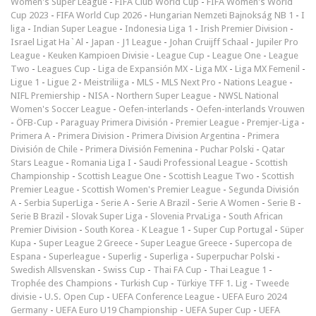
Women's Super League
-
FIFA Club World Cup
-
FIFA Women's World
Cup 2023
-
FIFA World Cup 2026
-
Hungarian Nemzeti Bajnokság NB 1
-
I
liga
-
Indian Super League
-
Indonesia Liga 1
-
Irish Premier Division
-
Israel Ligat Ha`Al
-
Japan - J1 League
-
Johan Cruijff Schaal
-
Jupiler Pro
League
-
Keuken Kampioen Divisie
-
League Cup
-
League One
-
League
Two
-
Leagues Cup
-
Liga de Expansión MX
-
Liga MX
-
Liga MX Femenil
-
Ligue 1
-
Ligue 2
-
Meistriliiga
-
MLS
-
MLS Next Pro
-
Nations League
-
NIFL Premiership
-
NISA
-
Northern Super League
-
NWSL National
Women's Soccer League
-
Oefen-interlands
-
Oefen-interlands Vrouwen
-
ÖFB-Cup
-
Paraguay Primera División
-
Premier League
-
Premjer-Liga
-
Primera A
-
Primera Division
-
Primera Division Argentina
-
Primera
División de Chile
-
Primera División Femenina
-
Puchar Polski
-
Qatar
Stars League
-
Romania Liga I
-
Saudi Professional League
-
Scottish
Championship
-
Scottish League One
-
Scottish League Two
-
Scottish
Premier League
-
Scottish Women's Premier League
-
Segunda División
A
-
Serbia SuperLiga
-
Serie A
-
Serie A Brazil
-
Serie A Women
-
Serie B
-
Serie B Brazil
-
Slovak Super Liga
-
Slovenia PrvaLiga
-
South African
Premier Division
-
South Korea - K League 1
-
Super Cup Portugal
-
Süper
Kupa
-
Super League 2 Greece
-
Super League Greece
-
Supercopa de
Espana
-
Superleague
-
Superlig
-
Superliga
-
Superpuchar Polski
-
Swedish Allsvenskan
-
Swiss Cup
-
Thai FA Cup
-
Thai League 1
-
Trophée des Champions
-
Turkish Cup
-
Türkiye TFF 1. Lig
-
Tweede
divisie
-
U.S. Open Cup
-
UEFA Conference League
-
UEFA Euro 2024
Germany
-
UEFA Euro U19 Championship
-
UEFA Super Cup
-
UEFA