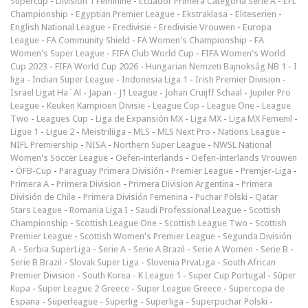
Supercup
-
Division 1 Féminine
-
Ecuador Primera Categoría Serie A
-
EFL
Championship
-
Egyptian Premier League
-
Ekstraklasa
-
Eliteserien
-
English National League
-
Eredivisie
-
Eredivisie Vrouwen
-
Europa
League
-
FA Community Shield
-
FA Women's Championship
-
FA
Women's Super League
-
FIFA Club World Cup
-
FIFA Women's World
Cup 2023
-
FIFA World Cup 2026
-
Hungarian Nemzeti Bajnokság NB 1
-
I
liga
-
Indian Super League
-
Indonesia Liga 1
-
Irish Premier Division
-
Israel Ligat Ha`Al
-
Japan - J1 League
-
Johan Cruijff Schaal
-
Jupiler Pro
League
-
Keuken Kampioen Divisie
-
League Cup
-
League One
-
League
Two
-
Leagues Cup
-
Liga de Expansión MX
-
Liga MX
-
Liga MX Femenil
-
Ligue 1
-
Ligue 2
-
Meistriliiga
-
MLS
-
MLS Next Pro
-
Nations League
-
NIFL Premiership
-
NISA
-
Northern Super League
-
NWSL National
Women's Soccer League
-
Oefen-interlands
-
Oefen-interlands Vrouwen
-
ÖFB-Cup
-
Paraguay Primera División
-
Premier League
-
Premjer-Liga
-
Primera A
-
Primera Division
-
Primera Division Argentina
-
Primera
División de Chile
-
Primera División Femenina
-
Puchar Polski
-
Qatar
Stars League
-
Romania Liga I
-
Saudi Professional League
-
Scottish
Championship
-
Scottish League One
-
Scottish League Two
-
Scottish
Premier League
-
Scottish Women's Premier League
-
Segunda División
A
-
Serbia SuperLiga
-
Serie A
-
Serie A Brazil
-
Serie A Women
-
Serie B
-
Serie B Brazil
-
Slovak Super Liga
-
Slovenia PrvaLiga
-
South African
Premier Division
-
South Korea - K League 1
-
Super Cup Portugal
-
Süper
Kupa
-
Super League 2 Greece
-
Super League Greece
-
Supercopa de
Espana
-
Superleague
-
Superlig
-
Superliga
-
Superpuchar Polski
-