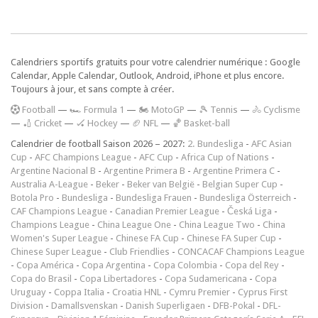
Calendriers sportifs gratuits pour votre calendrier numérique : Google
Calendar, Apple Calendar, Outlook, Android, iPhone et plus encore.
Toujours à jour, et sans compte à créer.
F
ootball
—
🏎️ Formula 1
—
🏍 MotoGP
—
🎾 Tennis
—
🚴 Cyclisme
—
🏏 Cricket
—
🏑 Hockey
—
🏈 NFL
—
🏀 Basket-ball
Calendrier de football Saison 2026 – 2027:
2. Bundesliga
-
AFC Asian
Cup
-
AFC Champions League
-
AFC Cup
-
Africa Cup of Nations
-
Argentine Nacional B
-
Argentine Primera B
-
Argentine Primera C
-
Australia A-League
-
Beker
-
Beker van België
-
Belgian Super Cup
-
Botola Pro
-
Bundesliga
-
Bundesliga Frauen
-
Bundesliga Österreich
-
CAF Champions League
-
Canadian Premier League
-
Česká Liga
-
Champions League
-
China League One
-
China League Two
-
China
Women's Super League
-
Chinese FA Cup
-
Chinese FA Super Cup
-
Chinese Super League
-
Club Friendlies
-
CONCACAF Champions League
-
Copa América
-
Copa Argentina
-
Copa Colombia
-
Copa del Rey
-
Copa do Brasil
-
Copa Libertadores
-
Copa Sudamericana
-
Copa
Uruguay
-
Coppa Italia
-
Croatia HNL
-
Cymru Premier
-
Cyprus First
Division
-
Damallsvenskan
-
Danish Superligaen
-
DFB-Pokal
-
DFL-