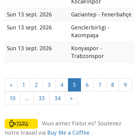
Kocaelispor
Sun
13 sept. 2026
Gaziantep - Fenerbahçe
Sun
13 sept. 2026
Genclerbirligi -
Kasımpaşa
Sun
13 sept. 2026
Konyaspor -
Trabzonspor
«
1
2
3
4
5
6
7
8
9
10
...
33
34
»
Vous aimez Fixtur.es? Soutenez
notre travail via
Buy Me a Coffee
.