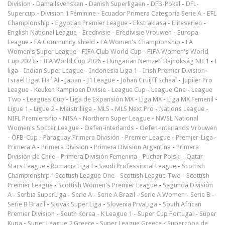
Division
-
Damallsvenskan
-
Danish Superligaen
-
DFB-Pokal
-
DFL-
Supercup
-
Division 1 Féminine
-
Ecuador Primera Categoría Serie A
-
EFL
Championship
-
Egyptian Premier League
-
Ekstraklasa
-
Eliteserien
-
English National League
-
Eredivisie
-
Eredivisie Vrouwen
-
Europa
League
-
FA Community Shield
-
FA Women's Championship
-
FA
Women's Super League
-
FIFA Club World Cup
-
FIFA Women's World
Cup 2023
-
FIFA World Cup 2026
-
Hungarian Nemzeti Bajnokság NB 1
-
I
liga
-
Indian Super League
-
Indonesia Liga 1
-
Irish Premier Division
-
Israel Ligat Ha`Al
-
Japan - J1 League
-
Johan Cruijff Schaal
-
Jupiler Pro
League
-
Keuken Kampioen Divisie
-
League Cup
-
League One
-
League
Two
-
Leagues Cup
-
Liga de Expansión MX
-
Liga MX
-
Liga MX Femenil
-
Ligue 1
-
Ligue 2
-
Meistriliiga
-
MLS
-
MLS Next Pro
-
Nations League
-
NIFL Premiership
-
NISA
-
Northern Super League
-
NWSL National
Women's Soccer League
-
Oefen-interlands
-
Oefen-interlands Vrouwen
-
ÖFB-Cup
-
Paraguay Primera División
-
Premier League
-
Premjer-Liga
-
Primera A
-
Primera Division
-
Primera Division Argentina
-
Primera
División de Chile
-
Primera División Femenina
-
Puchar Polski
-
Qatar
Stars League
-
Romania Liga I
-
Saudi Professional League
-
Scottish
Championship
-
Scottish League One
-
Scottish League Two
-
Scottish
Premier League
-
Scottish Women's Premier League
-
Segunda División
A
-
Serbia SuperLiga
-
Serie A
-
Serie A Brazil
-
Serie A Women
-
Serie B
-
Serie B Brazil
-
Slovak Super Liga
-
Slovenia PrvaLiga
-
South African
Premier Division
-
South Korea - K League 1
-
Super Cup Portugal
-
Süper
Kupa
-
Super League 2 Greece
-
Super League Greece
-
Supercopa de