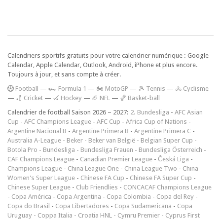
Calendriers sportifs gratuits pour votre calendrier numérique : Google
Calendar, Apple Calendar, Outlook, Android, iPhone et plus encore.
Toujours à jour, et sans compte à créer.
F
ootball
—
🏎️ Formula 1
—
🏍 MotoGP
—
🎾 Tennis
—
🚴 Cyclisme
—
🏏 Cricket
—
🏑 Hockey
—
🏈 NFL
—
🏀 Basket-ball
Calendrier de football Saison 2026 – 2027:
2. Bundesliga
-
AFC Asian
Cup
-
AFC Champions League
-
AFC Cup
-
Africa Cup of Nations
-
Argentine Nacional B
-
Argentine Primera B
-
Argentine Primera C
-
Australia A-League
-
Beker
-
Beker van België
-
Belgian Super Cup
-
Botola Pro
-
Bundesliga
-
Bundesliga Frauen
-
Bundesliga Österreich
-
CAF Champions League
-
Canadian Premier League
-
Česká Liga
-
Champions League
-
China League One
-
China League Two
-
China
Women's Super League
-
Chinese FA Cup
-
Chinese FA Super Cup
-
Chinese Super League
-
Club Friendlies
-
CONCACAF Champions League
-
Copa América
-
Copa Argentina
-
Copa Colombia
-
Copa del Rey
-
Copa do Brasil
-
Copa Libertadores
-
Copa Sudamericana
-
Copa
Uruguay
-
Coppa Italia
-
Croatia HNL
-
Cymru Premier
-
Cyprus First