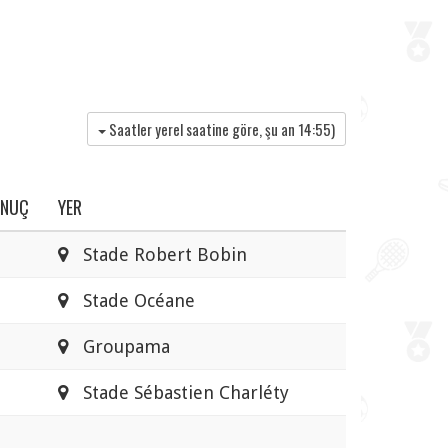
Saatler yerel saatine göre, şu an
14:55
)
ONUÇ
YER
Stade Robert Bobin
Stade Océane
Groupama
Stade Sébastien Charléty