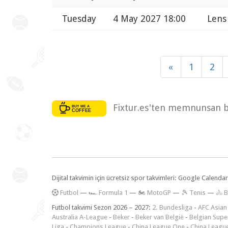
Tuesday
4 May 2027 18:00
Lens
«
1
2
Fixtur.es'ten memnunsan bi
Dijital takvimin için ücretsiz spor takvimleri: Google Calen
F
utbol
—
🏎️ Formula 1
—
🏍 MotoGP
—
🎾 Tenis
—
🚴 B
Futbol takvimi Sezon 2026 – 2027:
2. Bundesliga
-
AFC Asian
Australia A-League
-
Beker
-
Beker van België
-
Belgian Supe
Liga
-
Champions League
-
China League One
-
China Leagu