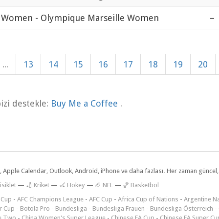
 Women - Olympique Marseille Women
–
...
13
14
15
16
17
18
19
20
zi destekle:
Buy Me a Coffee
.
dar, Apple Calendar, Outlook, Android, iPhone ve daha fazlası. Her zaman günce
isiklet
—
🏏 Kriket
—
🏑 Hokey
—
🏈 NFL
—
🏀 Basketbol
 Cup
-
AFC Champions League
-
AFC Cup
-
Africa Cup of Nations
-
Argentine Na
r Cup
-
Botola Pro
-
Bundesliga
-
Bundesliga Frauen
-
Bundesliga Österreich
-
e Two
-
China Women's Super League
-
Chinese FA Cup
-
Chinese FA Super Cu