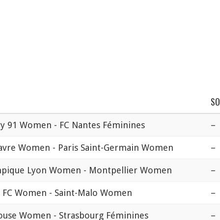
S
ry 91 Women - FC Nantes Féminines
–
avre Women - Paris Saint-Germain Women
–
pique Lyon Women - Montpellier Women
–
s FC Women - Saint-Malo Women
–
ouse Women - Strasbourg Féminines
–