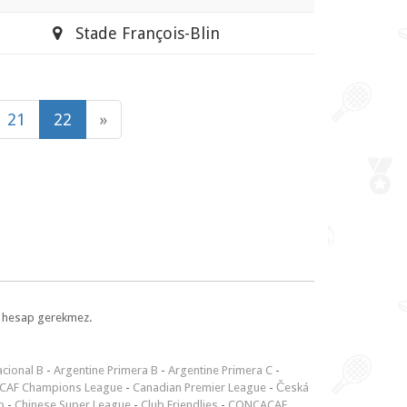
Stade François-Blin
21
22
»
l, hesap gerekmez.
cional B
-
Argentine Primera B
-
Argentine Primera C
-
CAF Champions League
-
Canadian Premier League
-
Česká
p
-
Chinese Super League
-
Club Friendlies
-
CONCACAF