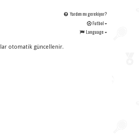
Yardım mı gerekiyor?
F
utbol
Language
rlar otomatik güncellenir.