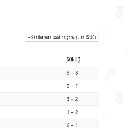
Saatler yerel saatine göre, şu an
15:30
)
SONUÇ
3 – 3
0 – 1
3 – 2
I
1 – 2
6 – 1