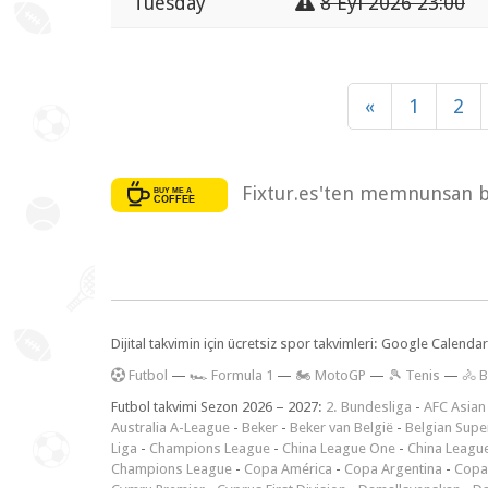
Tuesday
8 Eyl 2026 23:00
«
1
2
Fixtur.es'ten memnunsan bi
Dijital takvimin için ücretsiz spor takvimleri: Google Calen
F
utbol
—
🏎️ Formula 1
—
🏍 MotoGP
—
🎾 Tenis
—
🚴 B
Futbol takvimi Sezon 2026 – 2027:
2. Bundesliga
-
AFC Asian
Australia A-League
-
Beker
-
Beker van België
-
Belgian Supe
Liga
-
Champions League
-
China League One
-
China Leagu
Champions League
-
Copa América
-
Copa Argentina
-
Copa