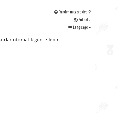
Yardım mı gerekiyor?
F
utbol
Language
korlar otomatik güncellenir.