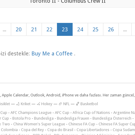
Toronto II - Columbus Crew II
...
20
21
22
23
24
25
26
...
zi destekle:
Buy Me a Coffee
.
dar, Apple Calendar, Outlook, Android, iPhone ve daha fazlası. Her zaman günce
isiklet
—
🏏 Kriket
—
🏑 Hokey
—
🏈 NFL
—
🏀 Basketbol
 Cup
-
AFC Champions League
-
AFC Cup
-
Africa Cup of Nations
-
Argentine Na
r Cup
-
Botola Pro
-
Bundesliga
-
Bundesliga Frauen
-
Bundesliga Österreich
-
e Two
-
China Women's Super League
-
Chinese FA Cup
-
Chinese FA Super Cu
 Colombia
-
Copa del Rey
-
Copa do Brasil
-
Copa Libertadores
-
Copa Sudam