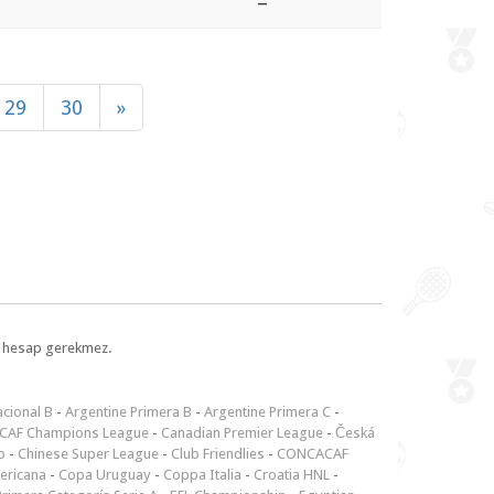
–
29
30
»
l, hesap gerekmez.
cional B
-
Argentine Primera B
-
Argentine Primera C
-
CAF Champions League
-
Canadian Premier League
-
Česká
p
-
Chinese Super League
-
Club Friendlies
-
CONCACAF
ericana
-
Copa Uruguay
-
Coppa Italia
-
Croatia HNL
-