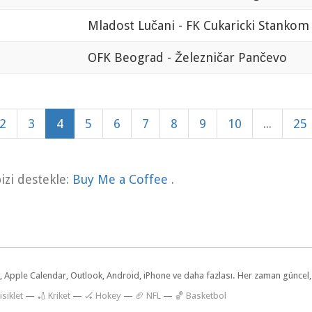
Mladost Lučani - FK Cukaricki Stankom
OFK Beograd - Železničar Pančevo
2
3
4
5
6
7
8
9
10
...
25
zi destekle:
Buy Me a Coffee
.
dar, Apple Calendar, Outlook, Android, iPhone ve daha fazlası. Her zaman günce
isiklet
—
🏏 Kriket
—
🏑 Hokey
—
🏈 NFL
—
🏀 Basketbol