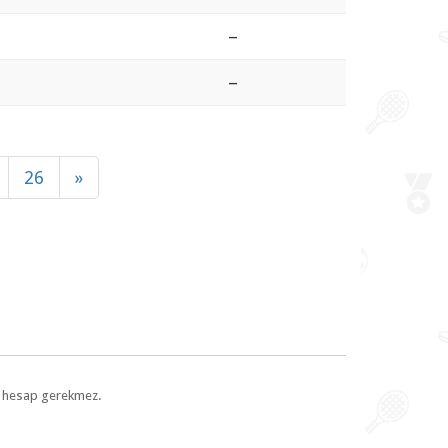
–
–
26
»
l, hesap gerekmez.