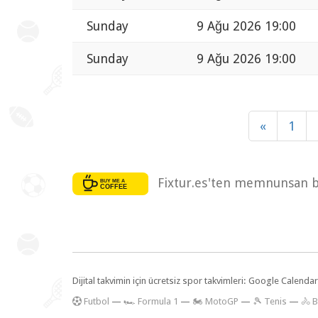
Sunday
9 Ağu 2026 19:00
Sunday
9 Ağu 2026 19:00
«
1
Fixtur.es'ten memnunsan bi
Dijital takvimin için ücretsiz spor takvimleri: Google Calen
F
utbol
—
🏎️ Formula 1
—
🏍 MotoGP
—
🎾 Tenis
—
🚴 B