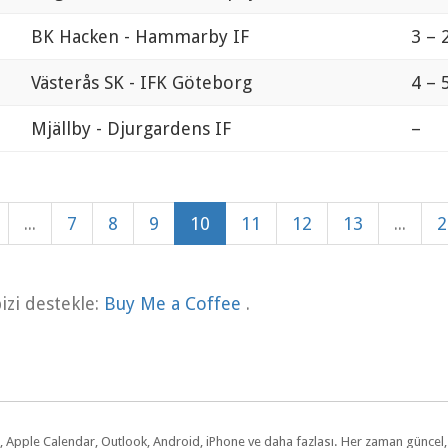
BK Hacken - Hammarby IF
3 – 
Västerås SK - IFK Göteborg
4 – 
Mjällby - Djurgardens IF
–
...
7
8
9
10
11
12
13
...
2
zi destekle:
Buy Me a Coffee
.
dar, Apple Calendar, Outlook, Android, iPhone ve daha fazlası. Her zaman günce