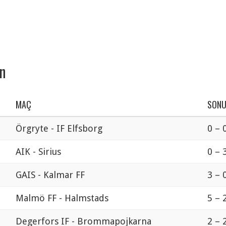
an
MAÇ
SON
Örgryte - IF Elfsborg
0 – 
AIK - Sirius
0 – 
GAIS - Kalmar FF
3 – 
Malmö FF - Halmstads
5 – 
Degerfors IF - Brommapojkarna
2 – 