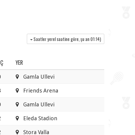
Saatler yerel saatine göre, şu an
01:14
)
UÇ
YER
0
Gamla Ullevi
3
Friends Arena
0
Gamla Ullevi
2
Eleda Stadion
2
Stora Valla