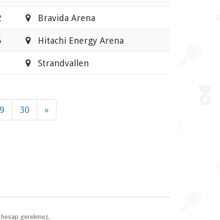
2
Bravida Arena
5
Hitachi Energy Arena
Strandvallen
9
30
»
l, hesap gerekmez.