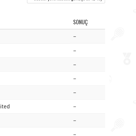
SONUÇ
–
–
–
–
–
ited
–
–
–