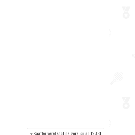
Saatler yerel saatine göre, şu an
12:13
)