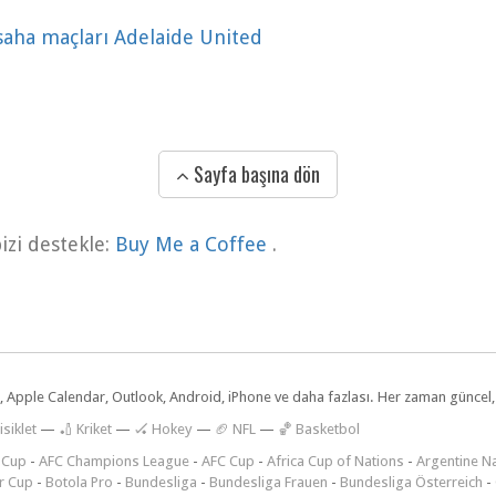
 saha maçları Adelaide United
Sayfa başına dön
zi destekle:
Buy Me a Coffee
.
dar, Apple Calendar, Outlook, Android, iPhone ve daha fazlası. Her zaman günce
isiklet
—
🏏 Kriket
—
🏑 Hokey
—
🏈 NFL
—
🏀 Basketbol
 Cup
-
AFC Champions League
-
AFC Cup
-
Africa Cup of Nations
-
Argentine Na
r Cup
-
Botola Pro
-
Bundesliga
-
Bundesliga Frauen
-
Bundesliga Österreich
-