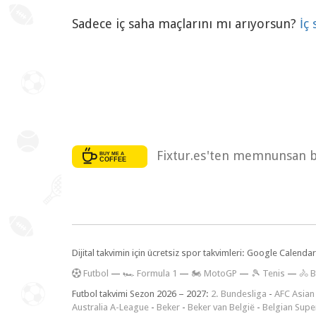
Sadece iç saha maçlarını mı arıyorsun?
İç
Fixtur.es'ten memnunsan bi
Dijital takvimin için ücretsiz spor takvimleri: Google Calen
F
utbol
—
🏎️ Formula 1
—
🏍 MotoGP
—
🎾 Tenis
—
🚴 B
Futbol takvimi Sezon 2026 – 2027:
2. Bundesliga
-
AFC Asian
Australia A-League
-
Beker
-
Beker van België
-
Belgian Supe