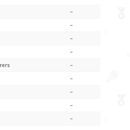
–
–
–
–
rers
–
–
–
–
–