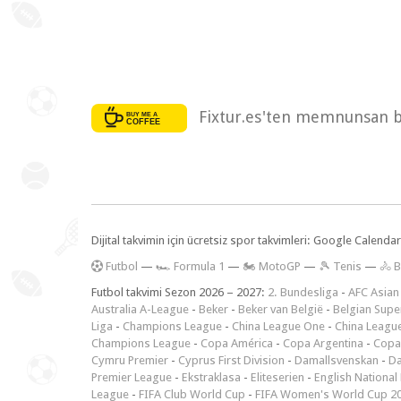
Fixtur.es'ten memnunsan bi
Dijital takvimin için ücretsiz spor takvimleri: Google Calen
F
utbol
—
🏎️ Formula 1
—
🏍 MotoGP
—
🎾 Tenis
—
🚴 B
Futbol takvimi Sezon 2026 – 2027:
2. Bundesliga
-
AFC Asian
Australia A-League
-
Beker
-
Beker van België
-
Belgian Supe
Liga
-
Champions League
-
China League One
-
China Leagu
Champions League
-
Copa América
-
Copa Argentina
-
Copa
Cymru Premier
-
Cyprus First Division
-
Damallsvenskan
-
Da
Premier League
-
Ekstraklasa
-
Eliteserien
-
English National
League
-
FIFA Club World Cup
-
FIFA Women's World Cup 2