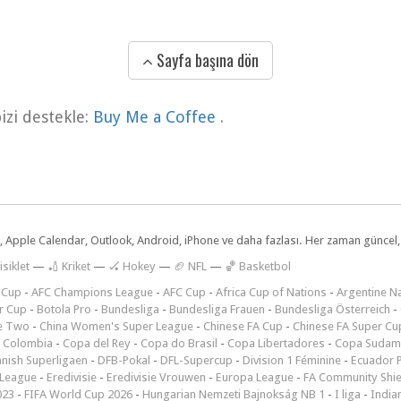
Sayfa başına dön
zi destekle:
Buy Me a Coffee
.
dar, Apple Calendar, Outlook, Android, iPhone ve daha fazlası. Her zaman günce
isiklet
—
🏏 Kriket
—
🏑 Hokey
—
🏈 NFL
—
🏀 Basketbol
 Cup
-
AFC Champions League
-
AFC Cup
-
Africa Cup of Nations
-
Argentine Na
r Cup
-
Botola Pro
-
Bundesliga
-
Bundesliga Frauen
-
Bundesliga Österreich
-
e Two
-
China Women's Super League
-
Chinese FA Cup
-
Chinese FA Super Cu
 Colombia
-
Copa del Rey
-
Copa do Brasil
-
Copa Libertadores
-
Copa Sudam
nish Superligaen
-
DFB-Pokal
-
DFL-Supercup
-
Division 1 Féminine
-
Ecuador P
 League
-
Eredivisie
-
Eredivisie Vrouwen
-
Europa League
-
FA Community Shie
023
-
FIFA World Cup 2026
-
Hungarian Nemzeti Bajnokság NB 1
-
I liga
-
India