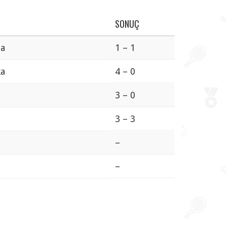
SONUÇ
ia
1 – 1
ka
4 – 0
3 – 0
3 – 3
–
–