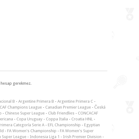
l, hesap gerekmez.
cional B
-
Argentine Primera B
-
Argentine Primera C
-
CAF Champions League
-
Canadian Premier League
-
Česká
p
-
Chinese Super League
-
Club Friendlies
-
CONCACAF
ericana
-
Copa Uruguay
-
Coppa Italia
-
Croatia HNL
-
rimera Categoría Serie A
-
EFL Championship
-
Egyptian
ld
-
FA Women's Championship
-
FA Women's Super
n Super League
-
Indonesia Liga 1
-
Irish Premier Division
-