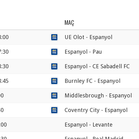
MAÇ
8:00
UE Olot - Espanyol
7:30
Espanyol - Pau
8:30
Espanyol - CE Sabadell FC
8:45
Burnley FC - Espanyol
00
Middlesbrough - Espanyol
30
Coventry City - Espanyol
:00
Espanyol - Levante
:30
Espanyol - Real Madrid