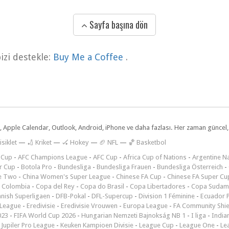
Sayfa başına dön
zi destekle:
Buy Me a Coffee
.
dar, Apple Calendar, Outlook, Android, iPhone ve daha fazlası. Her zaman günce
isiklet
—
🏏 Kriket
—
🏑 Hokey
—
🏈 NFL
—
🏀 Basketbol
 Cup
-
AFC Champions League
-
AFC Cup
-
Africa Cup of Nations
-
Argentine Na
r Cup
-
Botola Pro
-
Bundesliga
-
Bundesliga Frauen
-
Bundesliga Österreich
-
e Two
-
China Women's Super League
-
Chinese FA Cup
-
Chinese FA Super Cu
 Colombia
-
Copa del Rey
-
Copa do Brasil
-
Copa Libertadores
-
Copa Sudam
nish Superligaen
-
DFB-Pokal
-
DFL-Supercup
-
Division 1 Féminine
-
Ecuador P
 League
-
Eredivisie
-
Eredivisie Vrouwen
-
Europa League
-
FA Community Shie
023
-
FIFA World Cup 2026
-
Hungarian Nemzeti Bajnokság NB 1
-
I liga
-
India
-
Jupiler Pro League
-
Keuken Kampioen Divisie
-
League Cup
-
League One
-
Le