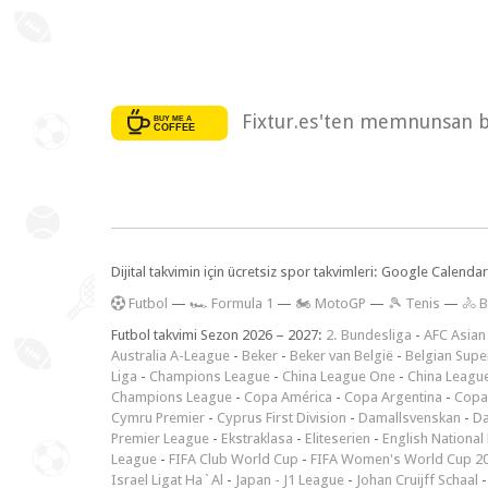
Fixtur.es'ten memnunsan bi
Dijital takvimin için ücretsiz spor takvimleri: Google Calen
F
utbol
—
🏎️ Formula 1
—
🏍 MotoGP
—
🎾 Tenis
—
🚴 B
Futbol takvimi Sezon 2026 – 2027:
2. Bundesliga
-
AFC Asian
Australia A-League
-
Beker
-
Beker van België
-
Belgian Supe
Liga
-
Champions League
-
China League One
-
China Leagu
Champions League
-
Copa América
-
Copa Argentina
-
Copa
Cymru Premier
-
Cyprus First Division
-
Damallsvenskan
-
Da
Premier League
-
Ekstraklasa
-
Eliteserien
-
English National
League
-
FIFA Club World Cup
-
FIFA Women's World Cup 2
Israel Ligat Ha`Al
-
Japan - J1 League
-
Johan Cruijff Schaal