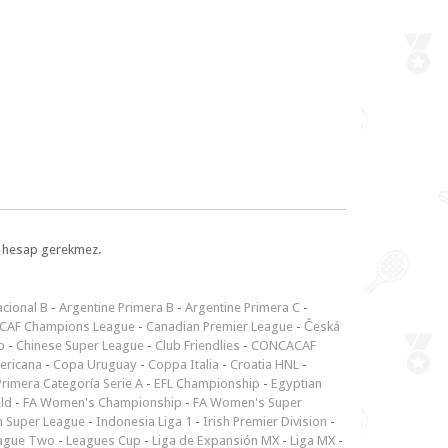
l, hesap gerekmez.
cional B
-
Argentine Primera B
-
Argentine Primera C
-
CAF Champions League
-
Canadian Premier League
-
Česká
p
-
Chinese Super League
-
Club Friendlies
-
CONCACAF
ericana
-
Copa Uruguay
-
Coppa Italia
-
Croatia HNL
-
rimera Categoría Serie A
-
EFL Championship
-
Egyptian
ld
-
FA Women's Championship
-
FA Women's Super
n Super League
-
Indonesia Liga 1
-
Irish Premier Division
-
ague Two
-
Leagues Cup
-
Liga de Expansión MX
-
Liga MX
-