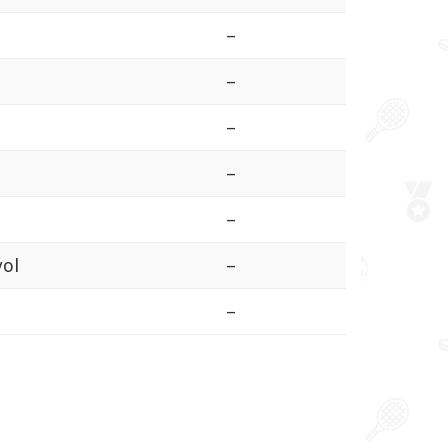
–
–
–
–
–
yol
–
–