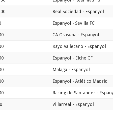
:00
Real Sociedad - Espanyol
0
Espanyol - Sevilla FC
00
CA Osasuna - Espanyol
00
Rayo Vallecano - Espanyol
00
Espanyol - Elche CF
00
Malaga - Espanyol
00
Espanyol - Atlético Madrid
00
Racing de Santander - Espan
00
Villarreal - Espanyol