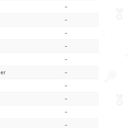
–
–
–
–
–
der
–
–
–
–
–