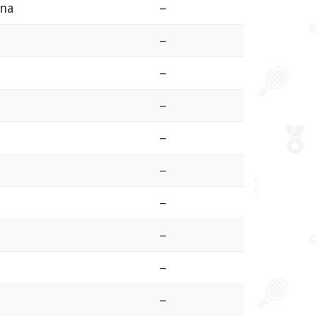
una
–
–
–
–
–
–
–
–
–
–