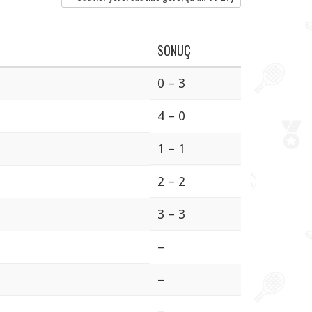
SONUÇ
0 – 3
4 – 0
1 – 1
2 – 2
3 – 3
–
–
–