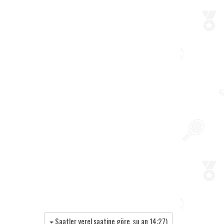
Saatler yerel saatine göre, şu an
14:27
)