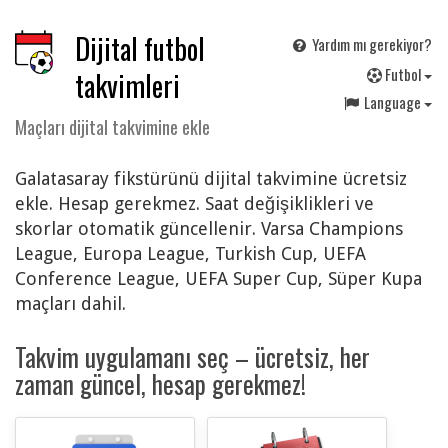
Dijital futbol
Yardım mı gerekiyor?
F
utbol
takvimleri
Language
Maçları dijital takvimine ekle
Galatasaray fikstürünü dijital takvimine ücretsiz
ekle. Hesap gerekmez. Saat değişiklikleri ve
skorlar otomatik güncellenir. Varsa Champions
League, Europa League, Turkish Cup, UEFA
Conference League, UEFA Super Cup, Süper Kupa
maçları dahil.
Takvim uygulamanı seç – ücretsiz, her
zaman güncel, hesap gerekmez!