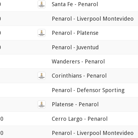
0
Santa Fe - Penarol
0
Penarol - Liverpool Montevideo
0
Penarol - Platense
0
Penarol - Juventud
Wanderers - Penarol
0
Corinthians - Penarol
0
Penarol - Defensor Sporting
0
Platense - Penarol
30
Cerro Largo - Penarol
30
Penarol - Liverpool Montevideo