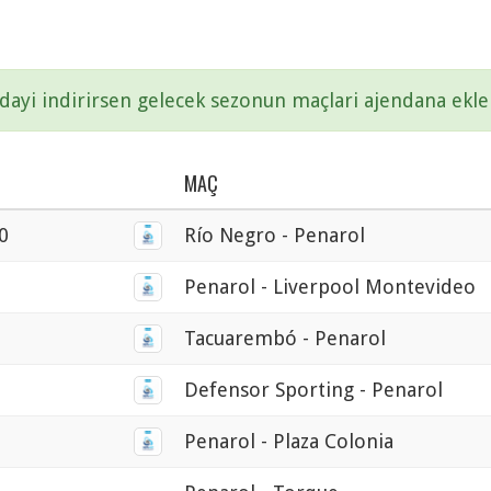
ayi indirirsen gelecek sezonun maçlari ajendana ekle
MAÇ
0
Río Negro - Penarol
0
Penarol - Liverpool Montevideo
0
Tacuarembó - Penarol
0
Defensor Sporting - Penarol
0
Penarol - Plaza Colonia