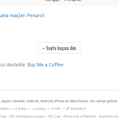
 saha maçları Penarol
Sayfa başına dön
zi destekle:
Buy Me a Coffee
.
dar, Apple Calendar, Outlook, Android, iPhone ve daha fazlası. Her zaman günce
isiklet
—
🏏 Kriket
—
🏑 Hokey
—
🏈 NFL
—
🏀 Basketbol
 Cup
-
AFC Champions League
-
AFC Cup
-
Africa Cup of Nations
-
Argentine Na