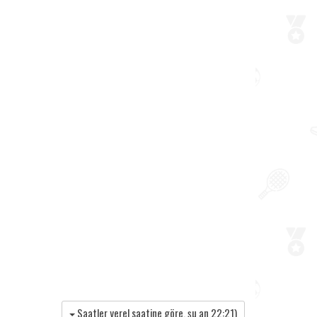
Saatler yerel saatine göre, şu an
22:21
)