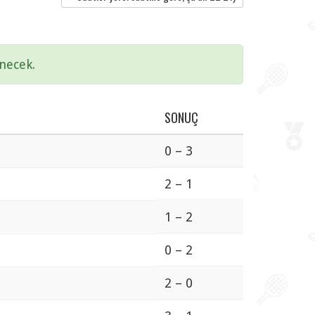
necek.
SONUÇ
0 – 3
2 – 1
1 – 2
0 – 2
2 – 0