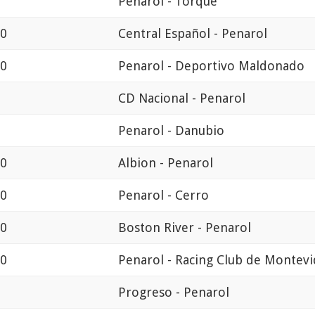
Penarol - Torque
30
Central Español - Penarol
30
Penarol - Deportivo Maldonado
CD Nacional - Penarol
Penarol - Danubio
30
Albion - Penarol
30
Penarol - Cerro
30
Boston River - Penarol
30
Penarol - Racing Club de Montev
Progreso - Penarol