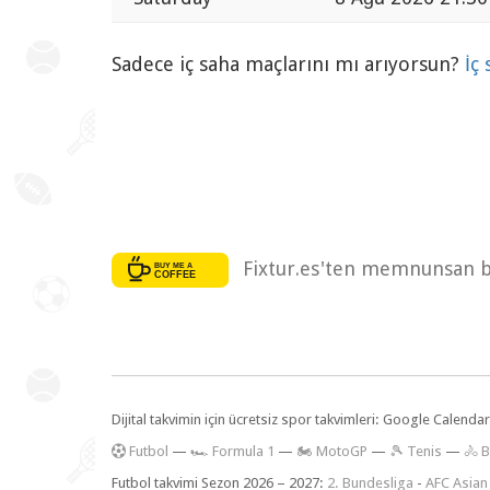
Sadece iç saha maçlarını mı arıyorsun?
İç
Fixtur.es'ten memnunsan bi
Dijital takvimin için ücretsiz spor takvimleri: Google Calen
F
utbol
—
🏎️ Formula 1
—
🏍 MotoGP
—
🎾 Tenis
—
🚴 B
Futbol takvimi Sezon 2026 – 2027:
2. Bundesliga
-
AFC Asian