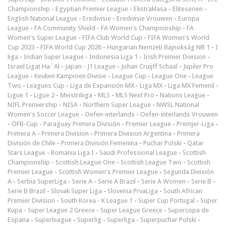
Championship
-
Egyptian Premier League
-
Ekstraklasa
-
Eliteserien
-
English National League
-
Eredivisie
-
Eredivisie Vrouwen
-
Europa
League
-
FA Community Shield
-
FA Women's Championship
-
FA
Women's Super League
-
FIFA Club World Cup
-
FIFA Women's World
Cup 2023
-
FIFA World Cup 2026
-
Hungarian Nemzeti Bajnokság NB 1
-
I
liga
-
Indian Super League
-
Indonesia Liga 1
-
Irish Premier Division
-
Israel Ligat Ha`Al
-
Japan - J1 League
-
Johan Cruijff Schaal
-
Jupiler Pro
League
-
Keuken Kampioen Divisie
-
League Cup
-
League One
-
League
Two
-
Leagues Cup
-
Liga de Expansión MX
-
Liga MX
-
Liga MX Femenil
-
Ligue 1
-
Ligue 2
-
Meistriliiga
-
MLS
-
MLS Next Pro
-
Nations League
-
NIFL Premiership
-
NISA
-
Northern Super League
-
NWSL National
Women's Soccer League
-
Oefen-interlands
-
Oefen-interlands Vrouwen
-
ÖFB-Cup
-
Paraguay Primera División
-
Premier League
-
Premjer-Liga
-
Primera A
-
Primera Division
-
Primera Division Argentina
-
Primera
División de Chile
-
Primera División Femenina
-
Puchar Polski
-
Qatar
Stars League
-
Romania Liga I
-
Saudi Professional League
-
Scottish
Championship
-
Scottish League One
-
Scottish League Two
-
Scottish
Premier League
-
Scottish Women's Premier League
-
Segunda División
A
-
Serbia SuperLiga
-
Serie A
-
Serie A Brazil
-
Serie A Women
-
Serie B
-
Serie B Brazil
-
Slovak Super Liga
-
Slovenia PrvaLiga
-
South African
Premier Division
-
South Korea - K League 1
-
Super Cup Portugal
-
Süper
Kupa
-
Super League 2 Greece
-
Super League Greece
-
Supercopa de
Espana
-
Superleague
-
Superlig
-
Superliga
-
Superpuchar Polski
-