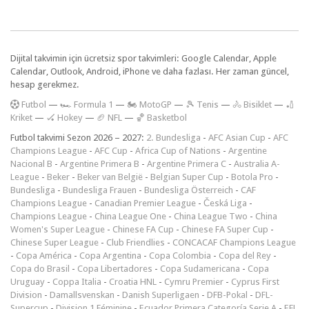
Dijital takvimin için ücretsiz spor takvimleri: Google Calendar, Apple
Calendar, Outlook, Android, iPhone ve daha fazlası. Her zaman güncel,
hesap gerekmez.
F
utbol
—
🏎️ Formula 1
—
🏍 MotoGP
—
🎾 Tenis
—
🚴 Bisiklet
—
🏏
Kriket
—
🏑 Hokey
—
🏈 NFL
—
🏀 Basketbol
Futbol takvimi Sezon 2026 – 2027:
2. Bundesliga
-
AFC Asian Cup
-
AFC
Champions League
-
AFC Cup
-
Africa Cup of Nations
-
Argentine
Nacional B
-
Argentine Primera B
-
Argentine Primera C
-
Australia A-
League
-
Beker
-
Beker van België
-
Belgian Super Cup
-
Botola Pro
-
Bundesliga
-
Bundesliga Frauen
-
Bundesliga Österreich
-
CAF
Champions League
-
Canadian Premier League
-
Česká Liga
-
Champions League
-
China League One
-
China League Two
-
China
Women's Super League
-
Chinese FA Cup
-
Chinese FA Super Cup
-
Chinese Super League
-
Club Friendlies
-
CONCACAF Champions League
-
Copa América
-
Copa Argentina
-
Copa Colombia
-
Copa del Rey
-
Copa do Brasil
-
Copa Libertadores
-
Copa Sudamericana
-
Copa
Uruguay
-
Coppa Italia
-
Croatia HNL
-
Cymru Premier
-
Cyprus First
Division
-
Damallsvenskan
-
Danish Superligaen
-
DFB-Pokal
-
DFL-
Supercup
-
Division 1 Féminine
-
Ecuador Primera Categoría Serie A
-
EFL