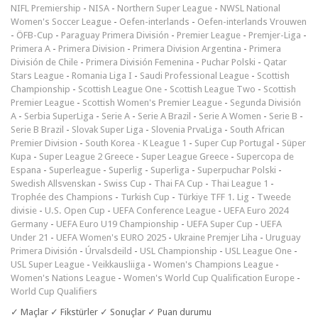
NIFL Premiership
-
NISA
-
Northern Super League
-
NWSL National
Women's Soccer League
-
Oefen-interlands
-
Oefen-interlands Vrouwen
-
ÖFB-Cup
-
Paraguay Primera División
-
Premier League
-
Premjer-Liga
-
Primera A
-
Primera Division
-
Primera Division Argentina
-
Primera
División de Chile
-
Primera División Femenina
-
Puchar Polski
-
Qatar
Stars League
-
Romania Liga I
-
Saudi Professional League
-
Scottish
Championship
-
Scottish League One
-
Scottish League Two
-
Scottish
Premier League
-
Scottish Women's Premier League
-
Segunda División
A
-
Serbia SuperLiga
-
Serie A
-
Serie A Brazil
-
Serie A Women
-
Serie B
-
Serie B Brazil
-
Slovak Super Liga
-
Slovenia PrvaLiga
-
South African
Premier Division
-
South Korea - K League 1
-
Super Cup Portugal
-
Süper
Kupa
-
Super League 2 Greece
-
Super League Greece
-
Supercopa de
Espana
-
Superleague
-
Superlig
-
Superliga
-
Superpuchar Polski
-
Swedish Allsvenskan
-
Swiss Cup
-
Thai FA Cup
-
Thai League 1
-
Trophée des Champions
-
Turkish Cup
-
Türkiye TFF 1. Lig
-
Tweede
divisie
-
U.S. Open Cup
-
UEFA Conference League
-
UEFA Euro 2024
Germany
-
UEFA Euro U19 Championship
-
UEFA Super Cup
-
UEFA
Under 21
-
UEFA Women's EURO 2025
-
Ukraine Premjer Liha
-
Uruguay
Primera División
-
Úrvalsdeild
-
USL Championship
-
USL League One
-
USL Super League
-
Veikkausliiga
-
Women's Champions League
-
Women's Nations League
-
Women's World Cup Qualification Europe
-
World Cup Qualifiers
✓ Maçlar ✓ Fikstürler ✓ Sonuçlar ✓ Puan durumu