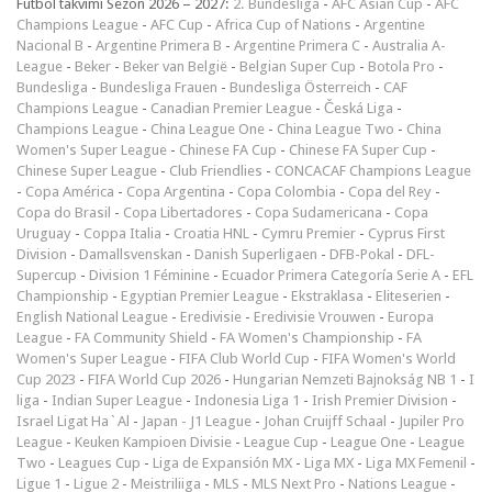
Futbol takvimi Sezon 2026 – 2027:
2. Bundesliga
-
AFC Asian Cup
-
AFC
Champions League
-
AFC Cup
-
Africa Cup of Nations
-
Argentine
Nacional B
-
Argentine Primera B
-
Argentine Primera C
-
Australia A-
League
-
Beker
-
Beker van België
-
Belgian Super Cup
-
Botola Pro
-
Bundesliga
-
Bundesliga Frauen
-
Bundesliga Österreich
-
CAF
Champions League
-
Canadian Premier League
-
Česká Liga
-
Champions League
-
China League One
-
China League Two
-
China
Women's Super League
-
Chinese FA Cup
-
Chinese FA Super Cup
-
Chinese Super League
-
Club Friendlies
-
CONCACAF Champions League
-
Copa América
-
Copa Argentina
-
Copa Colombia
-
Copa del Rey
-
Copa do Brasil
-
Copa Libertadores
-
Copa Sudamericana
-
Copa
Uruguay
-
Coppa Italia
-
Croatia HNL
-
Cymru Premier
-
Cyprus First
Division
-
Damallsvenskan
-
Danish Superligaen
-
DFB-Pokal
-
DFL-
Supercup
-
Division 1 Féminine
-
Ecuador Primera Categoría Serie A
-
EFL
Championship
-
Egyptian Premier League
-
Ekstraklasa
-
Eliteserien
-
English National League
-
Eredivisie
-
Eredivisie Vrouwen
-
Europa
League
-
FA Community Shield
-
FA Women's Championship
-
FA
Women's Super League
-
FIFA Club World Cup
-
FIFA Women's World
Cup 2023
-
FIFA World Cup 2026
-
Hungarian Nemzeti Bajnokság NB 1
-
I
liga
-
Indian Super League
-
Indonesia Liga 1
-
Irish Premier Division
-
Israel Ligat Ha`Al
-
Japan - J1 League
-
Johan Cruijff Schaal
-
Jupiler Pro
League
-
Keuken Kampioen Divisie
-
League Cup
-
League One
-
League
Two
-
Leagues Cup
-
Liga de Expansión MX
-
Liga MX
-
Liga MX Femenil
-
Ligue 1
-
Ligue 2
-
Meistriliiga
-
MLS
-
MLS Next Pro
-
Nations League
-