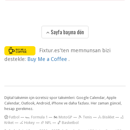
Sayfa başına dön
Fixtur.es'ten memnunsan bizi
destekle:
Buy Me a Coffee
.
Dijital takvimin için ücretsiz spor takvimleri: Google Calendar, Apple
Calendar, Outlook, Android, iPhone ve daha fazlası. Her zaman güncel,
hesap gerekmez.
F
utbol
—
🏎️ Formula 1
—
🏍 MotoGP
—
🎾 Tenis
—
🚴 Bisiklet
—
🏏
Kriket
—
🏑 Hokey
—
🏈 NFL
—
🏀 Basketbol