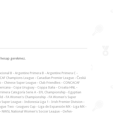
l, hesap gerekmez.
cional B
-
Argentine Primera B
-
Argentine Primera C
-
CAF Champions League
-
Canadian Premier League
-
Česká
p
-
Chinese Super League
-
Club Friendlies
-
CONCACAF
ericana
-
Copa Uruguay
-
Coppa Italia
-
Croatia HNL
-
rimera Categoría Serie A
-
EFL Championship
-
Egyptian
ld
-
FA Women's Championship
-
FA Women's Super
n Super League
-
Indonesia Liga 1
-
Irish Premier Division
-
ague Two
-
Leagues Cup
-
Liga de Expansión MX
-
Liga MX
-
-
NWSL National Women's Soccer League
-
Oefen-