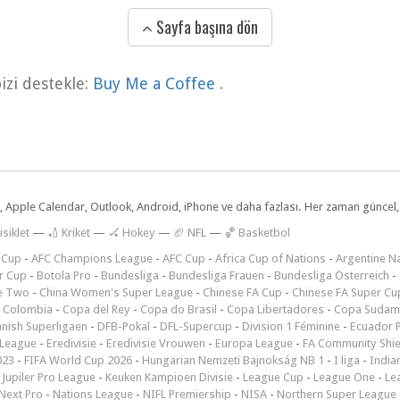
Sayfa başına dön
zi destekle:
Buy Me a Coffee
.
dar, Apple Calendar, Outlook, Android, iPhone ve daha fazlası. Her zaman günce
isiklet
—
🏏 Kriket
—
🏑 Hokey
—
🏈 NFL
—
🏀 Basketbol
 Cup
-
AFC Champions League
-
AFC Cup
-
Africa Cup of Nations
-
Argentine Na
r Cup
-
Botola Pro
-
Bundesliga
-
Bundesliga Frauen
-
Bundesliga Österreich
-
e Two
-
China Women's Super League
-
Chinese FA Cup
-
Chinese FA Super Cu
 Colombia
-
Copa del Rey
-
Copa do Brasil
-
Copa Libertadores
-
Copa Sudam
nish Superligaen
-
DFB-Pokal
-
DFL-Supercup
-
Division 1 Féminine
-
Ecuador P
 League
-
Eredivisie
-
Eredivisie Vrouwen
-
Europa League
-
FA Community Shie
023
-
FIFA World Cup 2026
-
Hungarian Nemzeti Bajnokság NB 1
-
I liga
-
India
-
Jupiler Pro League
-
Keuken Kampioen Divisie
-
League Cup
-
League One
-
Le
Next Pro
-
Nations League
-
NIFL Premiership
-
NISA
-
Northern Super League