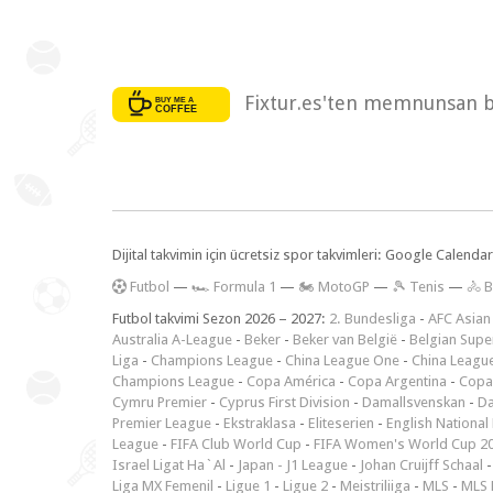
Fixtur.es'ten memnunsan bi
Dijital takvimin için ücretsiz spor takvimleri: Google Calen
F
utbol
—
🏎️ Formula 1
—
🏍 MotoGP
—
🎾 Tenis
—
🚴 B
Futbol takvimi Sezon 2026 – 2027:
2. Bundesliga
-
AFC Asian
Australia A-League
-
Beker
-
Beker van België
-
Belgian Supe
Liga
-
Champions League
-
China League One
-
China Leagu
Champions League
-
Copa América
-
Copa Argentina
-
Copa
Cymru Premier
-
Cyprus First Division
-
Damallsvenskan
-
Da
Premier League
-
Ekstraklasa
-
Eliteserien
-
English National
League
-
FIFA Club World Cup
-
FIFA Women's World Cup 2
Israel Ligat Ha`Al
-
Japan - J1 League
-
Johan Cruijff Schaal
Liga MX Femenil
-
Ligue 1
-
Ligue 2
-
Meistriliiga
-
MLS
-
MLS 