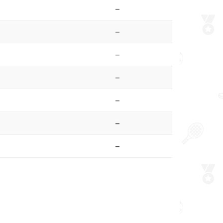
–
–
–
–
–
–
–