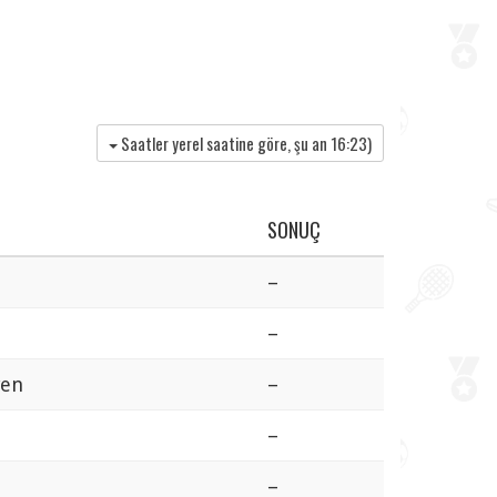
Saatler yerel saatine göre, şu an
16:23
)
SONUÇ
–
–
wen
–
–
–