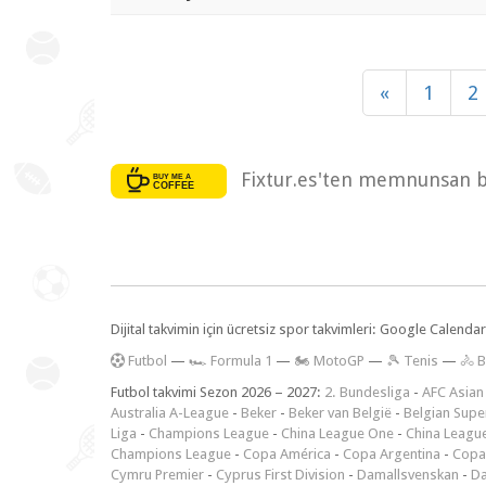
«
1
2
Fixtur.es'ten memnunsan bi
Dijital takvimin için ücretsiz spor takvimleri: Google Calen
F
utbol
—
🏎️ Formula 1
—
🏍 MotoGP
—
🎾 Tenis
—
🚴 B
Futbol takvimi Sezon 2026 – 2027:
2. Bundesliga
-
AFC Asian
Australia A-League
-
Beker
-
Beker van België
-
Belgian Supe
Liga
-
Champions League
-
China League One
-
China Leagu
Champions League
-
Copa América
-
Copa Argentina
-
Copa
Cymru Premier
-
Cyprus First Division
-
Damallsvenskan
-
Da