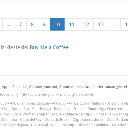
...
7
8
9
10
11
12
13
...
1
zi destekle:
Buy Me a Coffee
.
dar, Apple Calendar, Outlook, Android, iPhone ve daha fazlası. Her zaman günce
isiklet
—
🏏 Kriket
—
🏑 Hokey
—
🏈 NFL
—
🏀 Basketbol
 Cup
-
AFC Champions League
-
AFC Cup
-
Africa Cup of Nations
-
Argentine Na
r Cup
-
Botola Pro
-
Bundesliga
-
Bundesliga Frauen
-
Bundesliga Österreich
-
e Two
-
China Women's Super League
-
Chinese FA Cup
-
Chinese FA Super Cu
 Colombia
-
Copa del Rey
-
Copa do Brasil
-
Copa Libertadores
-
Copa Sudam
nish Superligaen
-
DFB-Pokal
-
DFL-Supercup
-
Division 1 Féminine
-
Ecuador P