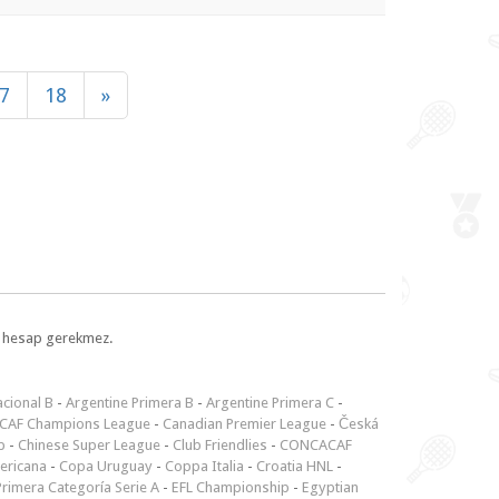
7
18
»
l, hesap gerekmez.
cional B
-
Argentine Primera B
-
Argentine Primera C
-
CAF Champions League
-
Canadian Premier League
-
Česká
p
-
Chinese Super League
-
Club Friendlies
-
CONCACAF
ericana
-
Copa Uruguay
-
Coppa Italia
-
Croatia HNL
-
rimera Categoría Serie A
-
EFL Championship
-
Egyptian