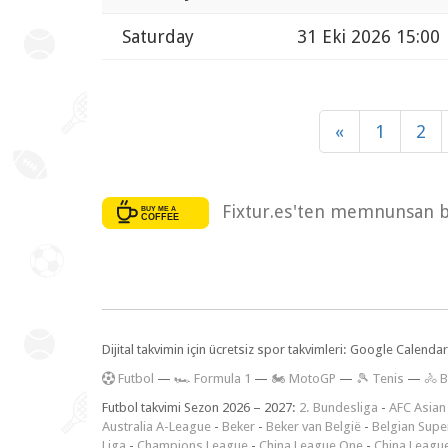
Saturday
31 Eki 2026 15:00
«
1
2
Fixtur.es'ten memnunsan bi
Dijital takvimin için ücretsiz spor takvimleri: Google Calen
F
utbol
—
🏎️ Formula 1
—
🏍 MotoGP
—
🎾 Tenis
—
🚴 B
Futbol takvimi Sezon 2026 – 2027:
2. Bundesliga
-
AFC Asian
Australia A-League
-
Beker
-
Beker van België
-
Belgian Supe
Liga
-
Champions League
-
China League One
-
China Leagu