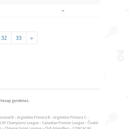
–
32
33
»
l, hesap gerekmez.
cional B
-
Argentine Primera B
-
Argentine Primera C
-
CAF Champions League
-
Canadian Premier League
-
Česká
p
-
Chinese Super League
-
Club Friendlies
-
CONCACAF