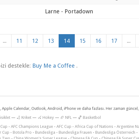
Larne - Portadown
...
11
12
13
14
15
16
17
...
zi destekle:
Buy Me a Coffee
.
dar, Apple Calendar, Outlook, Android, iPhone ve daha fazlası. Her zaman günce
isiklet
—
🏏 Kriket
—
🏑 Hokey
—
🏈 NFL
—
🏀 Basketbol
 Cup
-
AFC Champions League
-
AFC Cup
-
Africa Cup of Nations
-
Argentine Na
r Cup
-
Botola Pro
-
Bundesliga
-
Bundesliga Frauen
-
Bundesliga Österreich
-
e Two
-
China Women's Super League
-
Chinese FA Cup
-
Chinese FA Super Cu