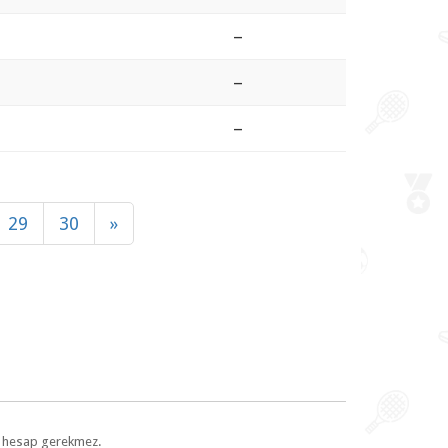
–
–
–
29
30
»
l, hesap gerekmez.