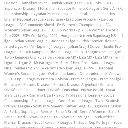
Division
-
Damallsvenskan
-
Danish Superligaen
-
DFB-Pokal
-
DFL-
Supercup
-
Division 1 Féminine
-
Ecuador Primera Categoría Serie A
-
EFL
Championship
-
Egyptian Premier League
-
Ekstraklasa
-
Eliteserien
-
English National League
-
Eredivisie
-
Eredivisie Vrouwen
-
Europa
League
-
FA Community Shield
-
FA Women's Championship
-
FA
Women's Super League
-
FIFA Club World Cup
-
FIFA Women's World
Cup 2023
-
FIFA World Cup 2026
-
Hungarian Nemzeti Bajnokság NB 1
-
I
liga
-
Indian Super League
-
Indonesia Liga 1
-
Irish Premier Division
-
Israel Ligat Ha`Al
-
Japan - J1 League
-
Johan Cruijff Schaal
-
Jupiler Pro
League
-
Keuken Kampioen Divisie
-
League Cup
-
League One
-
League
Two
-
Leagues Cup
-
Liga de Expansión MX
-
Liga MX
-
Liga MX Femenil
-
Ligue 1
-
Ligue 2
-
Meistriliiga
-
MLS
-
MLS Next Pro
-
Nations League
-
NIFL Premiership
-
NISA
-
Northern Super League
-
NWSL National
Women's Soccer League
-
Oefen-interlands
-
Oefen-interlands Vrouwen
-
ÖFB-Cup
-
Paraguay Primera División
-
Premier League
-
Premjer-Liga
-
Primera A
-
Primera Division
-
Primera Division Argentina
-
Primera
División de Chile
-
Primera División Femenina
-
Puchar Polski
-
Qatar
Stars League
-
Romania Liga I
-
Saudi Professional League
-
Scottish
Championship
-
Scottish League One
-
Scottish League Two
-
Scottish
Premier League
-
Scottish Women's Premier League
-
Segunda División
A
-
Serbia SuperLiga
-
Serie A
-
Serie A Brazil
-
Serie A Women
-
Serie B
-
Serie B Brazil
-
Slovak Super Liga
-
Slovenia PrvaLiga
-
South African
Premier Division
-
South Korea - K League 1
-
Super Cup Portugal
-
Süper
Kupa
-
Super League 2 Greece
-
Super League Greece
-
Supercopa de