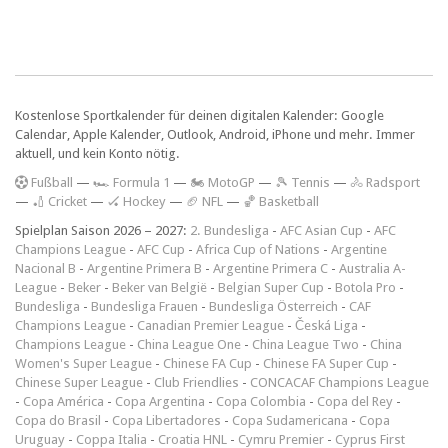
Kostenlose Sportkalender für deinen digitalen Kalender: Google
Calendar, Apple Kalender, Outlook, Android, iPhone und mehr. Immer
aktuell, und kein Konto nötig.
F
ußball
—
🏎️ Formula 1
—
🏍 MotoGP
—
🎾 Tennis
—
🚴 Radsport
—
🏏 Cricket
—
🏑 Hockey
—
🏈 NFL
—
🏀 Basketball
Spielplan Saison 2026 – 2027:
2. Bundesliga
-
AFC Asian Cup
-
AFC
Champions League
-
AFC Cup
-
Africa Cup of Nations
-
Argentine
Nacional B
-
Argentine Primera B
-
Argentine Primera C
-
Australia A-
League
-
Beker
-
Beker van België
-
Belgian Super Cup
-
Botola Pro
-
Bundesliga
-
Bundesliga Frauen
-
Bundesliga Österreich
-
CAF
Champions League
-
Canadian Premier League
-
Česká Liga
-
Champions League
-
China League One
-
China League Two
-
China
Women's Super League
-
Chinese FA Cup
-
Chinese FA Super Cup
-
Chinese Super League
-
Club Friendlies
-
CONCACAF Champions League
-
Copa América
-
Copa Argentina
-
Copa Colombia
-
Copa del Rey
-
Copa do Brasil
-
Copa Libertadores
-
Copa Sudamericana
-
Copa
Uruguay
-
Coppa Italia
-
Croatia HNL
-
Cymru Premier
-
Cyprus First