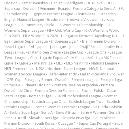
Division
-
Damallsvenskan
-
Danish Superligaen
-
DFB-Pokal
-
DFL-
Supercup
-
Division 1 Féminine
-
Ecuador Primera Categoría Serie A
-
EFL
Championship
-
Egyptian Premier League
-
Ekstraklasa
-
Eliteserien
-
English National League
-
Eredivisie
-
Eredivisie Vrouwen
-
Europa
League
-
FA Community Shield
-
FA Women's Championship
-
FA
Women's Super League
-
FIFA Club World Cup
-
FIFA Women's World
Cup 2023
-
FIFA World Cup 2026
-
Hungarian Nemzeti Bajnokság NB 1
-
I
liga
-
Indian Super League
-
Indonesia Liga 1
-
Irish Premier Division
-
Israel Ligat Ha`Al
-
Japan - J1 League
-
Johan Cruijff Schaal
-
Jupiler Pro
League
-
Keuken Kampioen Divisie
-
League Cup
-
League One
-
League
Two
-
Leagues Cup
-
Liga de Expansión MX
-
Liga MX
-
Liga MX Femenil
-
Ligue 1
-
Ligue 2
-
Meistriliiga
-
MLS
-
MLS Next Pro
-
Nations League
-
NIFL Premiership
-
NISA
-
Northern Super League
-
NWSL National
Women's Soccer League
-
Oefen-interlands
-
Oefen-interlands Vrouwen
-
ÖFB-Cup
-
Paraguay Primera División
-
Premier League
-
Premjer-Liga
-
Primera A
-
Primera Division
-
Primera Division Argentina
-
Primera
División de Chile
-
Primera División Femenina
-
Puchar Polski
-
Qatar
Stars League
-
Romania Liga I
-
Saudi Professional League
-
Scottish
Championship
-
Scottish League One
-
Scottish League Two
-
Scottish
Premier League
-
Scottish Women's Premier League
-
Segunda División
A
-
Serbia SuperLiga
-
Serie A
-
Serie A Brazil
-
Serie A Women
-
Serie B
-
Serie B Brazil
-
Slovak Super Liga
-
Slovenia PrvaLiga
-
South African
Premier Division
-
South Korea - K League 1
-
Super Cup Portugal
-
Süper
Kupa
-
Super League 2 Greece
-
Super League Greece
-
Supercopa de