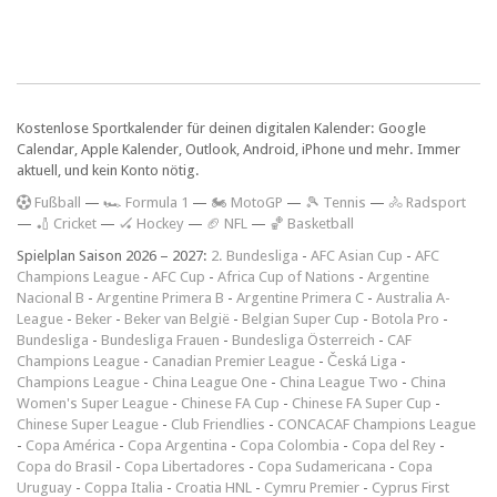
Kostenlose Sportkalender für deinen digitalen Kalender: Google
Calendar, Apple Kalender, Outlook, Android, iPhone und mehr. Immer
aktuell, und kein Konto nötig.
F
ußball
—
🏎️ Formula 1
—
🏍 MotoGP
—
🎾 Tennis
—
🚴 Radsport
—
🏏 Cricket
—
🏑 Hockey
—
🏈 NFL
—
🏀 Basketball
Spielplan Saison 2026 – 2027:
2. Bundesliga
-
AFC Asian Cup
-
AFC
Champions League
-
AFC Cup
-
Africa Cup of Nations
-
Argentine
Nacional B
-
Argentine Primera B
-
Argentine Primera C
-
Australia A-
League
-
Beker
-
Beker van België
-
Belgian Super Cup
-
Botola Pro
-
Bundesliga
-
Bundesliga Frauen
-
Bundesliga Österreich
-
CAF
Champions League
-
Canadian Premier League
-
Česká Liga
-
Champions League
-
China League One
-
China League Two
-
China
Women's Super League
-
Chinese FA Cup
-
Chinese FA Super Cup
-
Chinese Super League
-
Club Friendlies
-
CONCACAF Champions League
-
Copa América
-
Copa Argentina
-
Copa Colombia
-
Copa del Rey
-
Copa do Brasil
-
Copa Libertadores
-
Copa Sudamericana
-
Copa
Uruguay
-
Coppa Italia
-
Croatia HNL
-
Cymru Premier
-
Cyprus First