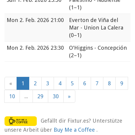
(1–1)
Mon
2. Feb. 2026 21:00
Everton de Viña del
Mar - Union La Calera
(0–1)
Mon
2. Feb. 2026 23:30
O'Higgins - Concepción
(2–1)
«
1
2
3
4
5
6
7
8
9
10
...
29
30
»
Gefällt dir Fixtur.es? Unterstütze
unsere Arbeit über
Buy Me a Coffee
.