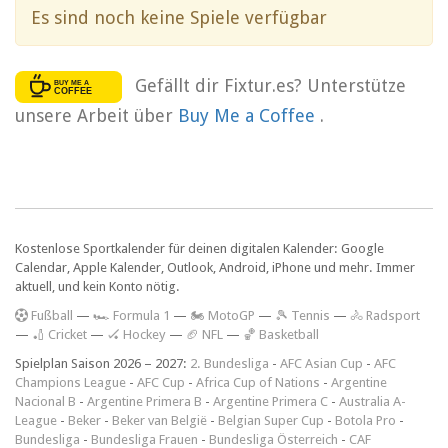
Es sind noch keine Spiele verfügbar
Gefällt dir Fixtur.es? Unterstütze
unsere Arbeit über
Buy Me a Coffee
.
Kostenlose Sportkalender für deinen digitalen Kalender: Google
Calendar, Apple Kalender, Outlook, Android, iPhone und mehr. Immer
aktuell, und kein Konto nötig.
F
ußball
—
🏎️ Formula 1
—
🏍 MotoGP
—
🎾 Tennis
—
🚴 Radsport
—
🏏 Cricket
—
🏑 Hockey
—
🏈 NFL
—
🏀 Basketball
Spielplan Saison 2026 – 2027:
2. Bundesliga
-
AFC Asian Cup
-
AFC
Champions League
-
AFC Cup
-
Africa Cup of Nations
-
Argentine
Nacional B
-
Argentine Primera B
-
Argentine Primera C
-
Australia A-
League
-
Beker
-
Beker van België
-
Belgian Super Cup
-
Botola Pro
-
Bundesliga
-
Bundesliga Frauen
-
Bundesliga Österreich
-
CAF