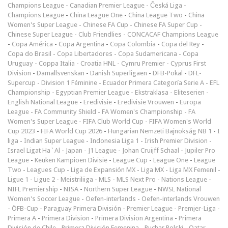
Champions League
-
Canadian Premier League
-
Česká Liga
-
Champions League
-
China League One
-
China League Two
-
China
Women's Super League
-
Chinese FA Cup
-
Chinese FA Super Cup
-
Chinese Super League
-
Club Friendlies
-
CONCACAF Champions League
-
Copa América
-
Copa Argentina
-
Copa Colombia
-
Copa del Rey
-
Copa do Brasil
-
Copa Libertadores
-
Copa Sudamericana
-
Copa
Uruguay
-
Coppa Italia
-
Croatia HNL
-
Cymru Premier
-
Cyprus First
Division
-
Damallsvenskan
-
Danish Superligaen
-
DFB-Pokal
-
DFL-
Supercup
-
Division 1 Féminine
-
Ecuador Primera Categoría Serie A
-
EFL
Championship
-
Egyptian Premier League
-
Ekstraklasa
-
Eliteserien
-
English National League
-
Eredivisie
-
Eredivisie Vrouwen
-
Europa
League
-
FA Community Shield
-
FA Women's Championship
-
FA
Women's Super League
-
FIFA Club World Cup
-
FIFA Women's World
Cup 2023
-
FIFA World Cup 2026
-
Hungarian Nemzeti Bajnokság NB 1
-
I
liga
-
Indian Super League
-
Indonesia Liga 1
-
Irish Premier Division
-
Israel Ligat Ha`Al
-
Japan - J1 League
-
Johan Cruijff Schaal
-
Jupiler Pro
League
-
Keuken Kampioen Divisie
-
League Cup
-
League One
-
League
Two
-
Leagues Cup
-
Liga de Expansión MX
-
Liga MX
-
Liga MX Femenil
-
Ligue 1
-
Ligue 2
-
Meistriliiga
-
MLS
-
MLS Next Pro
-
Nations League
-
NIFL Premiership
-
NISA
-
Northern Super League
-
NWSL National
Women's Soccer League
-
Oefen-interlands
-
Oefen-interlands Vrouwen
-
ÖFB-Cup
-
Paraguay Primera División
-
Premier League
-
Premjer-Liga
-
Primera A
-
Primera Division
-
Primera Division Argentina
-
Primera
División de Chile
-
Primera División Femenina
-
Puchar Polski
-
Qatar