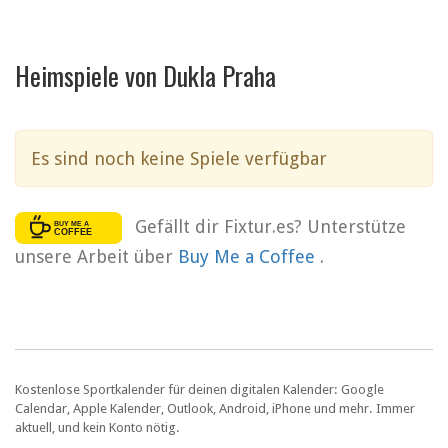
Heimspiele von Dukla Praha
Es sind noch keine Spiele verfügbar
Gefällt dir Fixtur.es? Unterstütze
unsere Arbeit über
Buy Me a Coffee
.
Kostenlose Sportkalender für deinen digitalen Kalender: Google
Calendar, Apple Kalender, Outlook, Android, iPhone und mehr. Immer
aktuell, und kein Konto nötig.