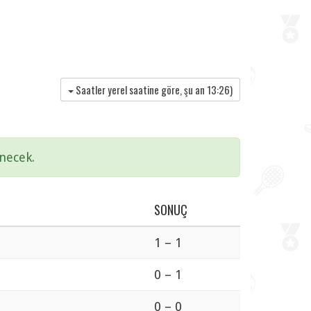
Saatler yerel saatine göre, şu an
13:26
)
necek.
SONUÇ
1 – 1
0 – 1
0 – 0