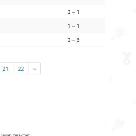
0 – 1
1 – 1
0 – 3
21
22
»
l, hesap gerekmez.