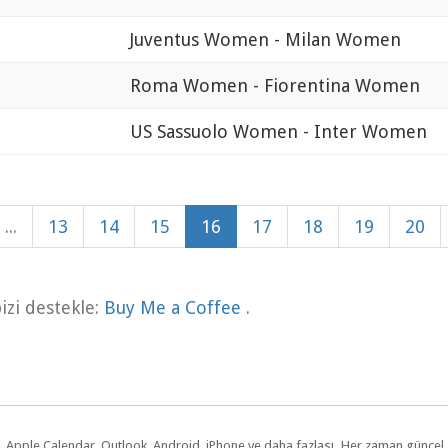
Juventus Women - Milan Women
Roma Women - Fiorentina Women
US Sassuolo Women - Inter Women
...
13
14
15
16
17
18
19
20
zi destekle:
Buy Me a Coffee
.
dar, Apple Calendar, Outlook, Android, iPhone ve daha fazlası. Her zaman günce