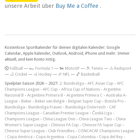
unsere Arbeit über
Buy Me a Coffee
.
Kostenlose Sportkalender für deinen digitalen Kalender: Google
Calendar, Apple Kalender, Outlook, Android, iPhone und mehr. Immer
aktuell, und kein Konto nötig.
F
ußball
—
🏎️ Formula 1
—
🏍 MotoGP
—
🎾 Tennis
—
🚴 Radsport
—
🏏 Cricket
—
🏑 Hockey
—
🏈 NFL
—
🏀 Basketball
Spielplan Saison 2026 – 2027:
2. Bundesliga
-
AFC Asian Cup
-
AFC
Champions League
-
AFC Cup
-
Africa Cup of Nations
-
Argentine
Nacional B
-
Argentine Primera B
-
Argentine Primera C
-
Australia A-
League
-
Beker
-
Beker van België
-
Belgian Super Cup
-
Botola Pro
-
Bundesliga
-
Bundesliga Frauen
-
Bundesliga Österreich
-
CAF
Champions League
-
Canadian Premier League
-
Česká Liga
-
Champions League
-
China League One
-
China League Two
-
China
Women's Super League
-
Chinese FA Cup
-
Chinese FA Super Cup
-
Chinese Super League
-
Club Friendlies
-
CONCACAF Champions League
-
Copa América
-
Copa Argentina
-
Copa Colombia
-
Copa del Rey
-