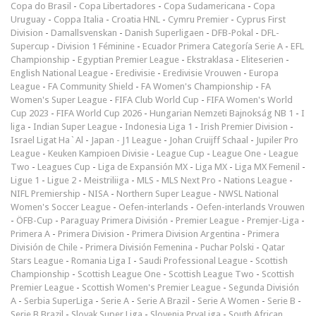
Copa do Brasil
-
Copa Libertadores
-
Copa Sudamericana
-
Copa
Uruguay
-
Coppa Italia
-
Croatia HNL
-
Cymru Premier
-
Cyprus First
Division
-
Damallsvenskan
-
Danish Superligaen
-
DFB-Pokal
-
DFL-
Supercup
-
Division 1 Féminine
-
Ecuador Primera Categoría Serie A
-
EFL
Championship
-
Egyptian Premier League
-
Ekstraklasa
-
Eliteserien
-
English National League
-
Eredivisie
-
Eredivisie Vrouwen
-
Europa
League
-
FA Community Shield
-
FA Women's Championship
-
FA
Women's Super League
-
FIFA Club World Cup
-
FIFA Women's World
Cup 2023
-
FIFA World Cup 2026
-
Hungarian Nemzeti Bajnokság NB 1
-
I
liga
-
Indian Super League
-
Indonesia Liga 1
-
Irish Premier Division
-
Israel Ligat Ha`Al
-
Japan - J1 League
-
Johan Cruijff Schaal
-
Jupiler Pro
League
-
Keuken Kampioen Divisie
-
League Cup
-
League One
-
League
Two
-
Leagues Cup
-
Liga de Expansión MX
-
Liga MX
-
Liga MX Femenil
-
Ligue 1
-
Ligue 2
-
Meistriliiga
-
MLS
-
MLS Next Pro
-
Nations League
-
NIFL Premiership
-
NISA
-
Northern Super League
-
NWSL National
Women's Soccer League
-
Oefen-interlands
-
Oefen-interlands Vrouwen
-
ÖFB-Cup
-
Paraguay Primera División
-
Premier League
-
Premjer-Liga
-
Primera A
-
Primera Division
-
Primera Division Argentina
-
Primera
División de Chile
-
Primera División Femenina
-
Puchar Polski
-
Qatar
Stars League
-
Romania Liga I
-
Saudi Professional League
-
Scottish
Championship
-
Scottish League One
-
Scottish League Two
-
Scottish
Premier League
-
Scottish Women's Premier League
-
Segunda División
A
-
Serbia SuperLiga
-
Serie A
-
Serie A Brazil
-
Serie A Women
-
Serie B
-
Serie B Brazil
-
Slovak Super Liga
-
Slovenia PrvaLiga
-
South African